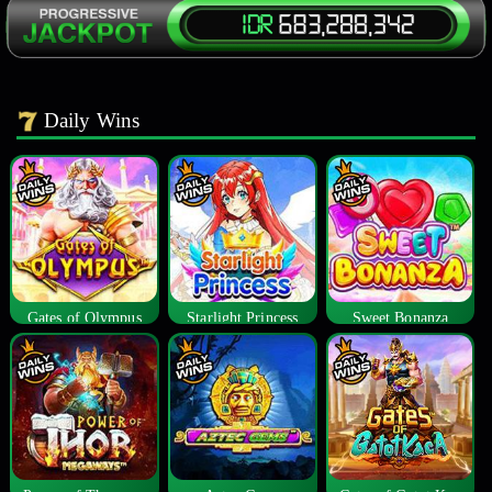
Daily Wins
Gates of Olympus
Starlight Princess
Sweet Bonanza