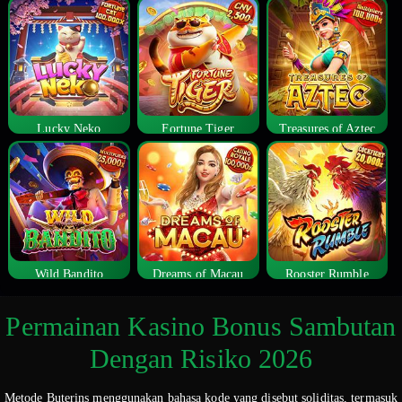
Lucky Neko
Fortune Tiger
Treasures of Aztec
Wild Bandito
Dreams of Macau
Rooster Rumble
Permainan Kasino Bonus Sambutan
Dengan Risiko 2026
Metode Buterins menggunakan bahasa kode yang disebut soliditas, termasuk