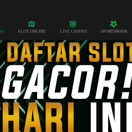
DA
SLOT ONLINE
LIVE CASINO
SPORTSBOOK