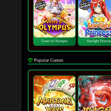
Gates of Olympus
Starlight Princes
Popular Games