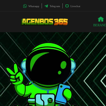
Whatsapp
Telegram
Livechat
BERAN