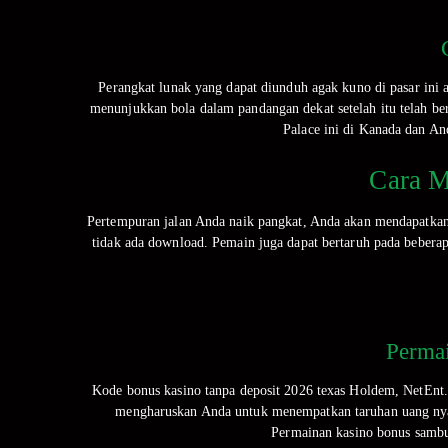
Perangkat lunak yang dapat diunduh agak kuno di pasar ini 
menunjukkan bola dalam pandangan dekat setelah itu telah b
Palace ini di Kanada dan A
Cara M
Pertempuran jalan Anda naik pangkat, Anda akan mendapatkan
tidak ada download. Pemain juga dapat bertaruh pada beberapa
Permai
Kode bonus kasino tanpa deposit 2026 texas Holdem, NetEnt. A
mengharuskan Anda untuk menempatkan taruhan uang nyata
Permainan kasino bonus sambut