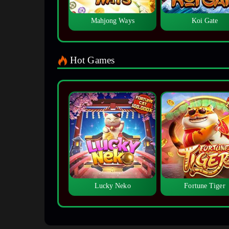
Mahjong Ways
Koi Gate
Hot Games
Lucky Neko
Fortune Tiger