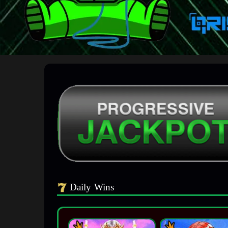
Daily Wins