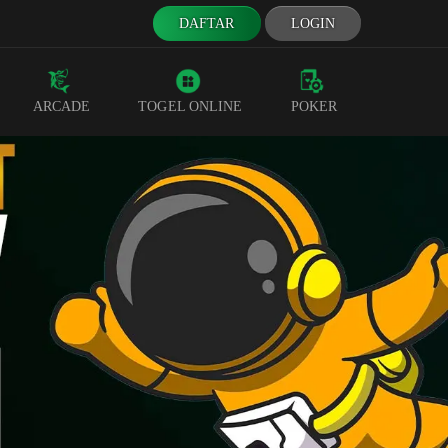
DAFTAR
LOGIN
ARCADE
TOGEL ONLINE
POKER