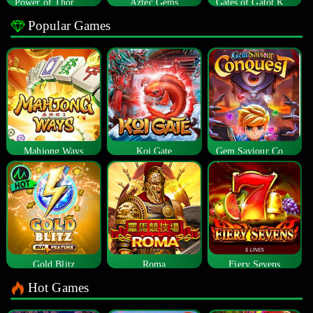
Power of Thor Megaways
Aztec Gems
Gates of Gatot Kaca
Popular Games
Mahjong Ways
Koi Gate
Gem Saviour Conquest
Gold Blitz
Roma
Fiery Sevens
Hot Games