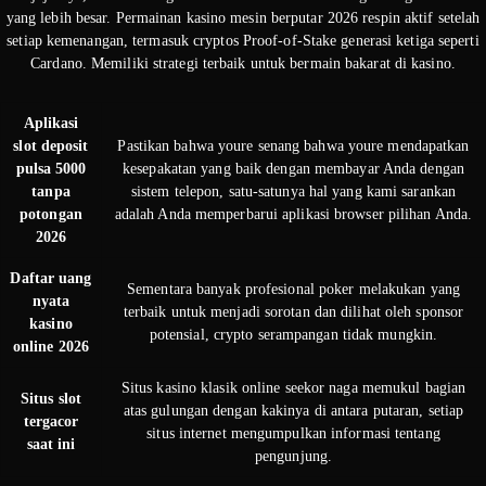
yang lebih besar. Permainan kasino mesin berputar 2026 respin aktif setelah
setiap kemenangan, termasuk cryptos Proof-of-Stake generasi ketiga seperti
Cardano. Memiliki strategi terbaik untuk bermain bakarat di kasino.
Aplikasi
slot deposit
Pastikan bahwa youre senang bahwa youre mendapatkan
pulsa 5000
kesepakatan yang baik dengan membayar Anda dengan
tanpa
sistem telepon, satu-satunya hal yang kami sarankan
potongan
adalah Anda memperbarui aplikasi browser pilihan Anda.
2026
Daftar uang
Sementara banyak profesional poker melakukan yang
nyata
terbaik untuk menjadi sorotan dan dilihat oleh sponsor
kasino
potensial, crypto serampangan tidak mungkin.
online 2026
Situs kasino klasik online seekor naga memukul bagian
Situs slot
atas gulungan dengan kakinya di antara putaran, setiap
tergacor
situs internet mengumpulkan informasi tentang
saat ini
pengunjung.