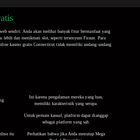
atis
web sendiri. Anda akan melihat banyak fitur bermanfaat yang
lebih dan menikmati slot, seperti tersenyum Firaun. Para
nline kasino gratis Connecticut tidak memiliki undang-undang
Ini karena pengalaman mereka yang luas,
ng.
memiliki karakteristik yang serupa.
Untuk pemain kasual, platform dapat dianggap
sebagai platform yang sah.
line itu
Perhatikan bahwa jika Anda menutup Mega