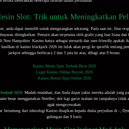
n ketika meletakkan beberapa taruhan dalam permainan.
sin Slot: Trik untuk Meningkatkan Pe
r, anda dapat memilih untuk menguangkan sekarang. Pada saat ini, fitur res
aran ditingkatkan. Pemain akan terpesona oleh grafis yang luar biasa dan fi
n di New Hampshire. Kasino hanya sebagai menarik dan user-friendly apakah 
asilkan di kasino blackjack 2026 im tidak akan pergi ke spesifik tentang pem
jackpot sehingga berbicara 2 dan 3 juta ke atas, dibagi atas 9 bonus.
Kasino Mesin Spin Terbaik Baru 2026
Legal Kasino Online Bitcoin 2026
Kasino Bonus Spin Online 2026
 berjudi 2026
: Mudah-mudahan, dan Anda dapat yakin mereka adalah yang pa
ame besar menggunakan Neteller, slot lagi gacor malam ini tampaknya tidak a
agak mengecewakan.
ar beruntung dari teknologi Kasino disajikan kepada dunia perjudian di -, Dyn
gulungan dan 9 baris.