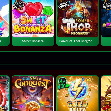
s
Sweet Bonanza
Power of Thor Megaways