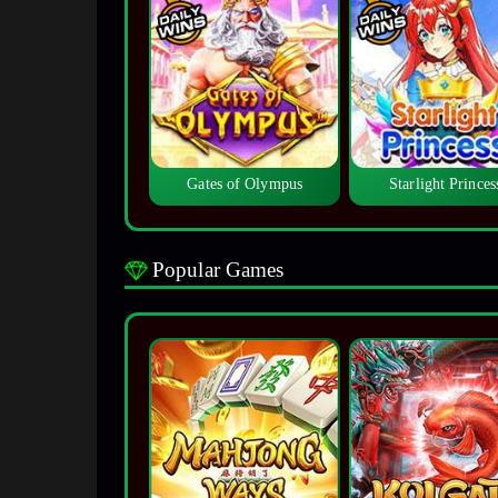
Gates of Olympus
Starlight Princes
Popular Games