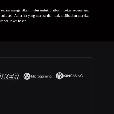
 secara mengejutkan mulus untuk platform poker sebesar ini.
i suku asli Amerika yang merasa dia tidak melibatkan mereka
imbol Joker besar.