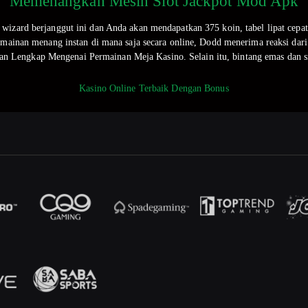
Memenangkan Mesin Slot Jackpot Mod Apk
 wizard berjanggut ini dan Anda akan mendapatkan 375 koin, tabel lipat cepat
permainan menang instan di mana saja secara online, Dodd menerima reaksi dar
an Lengkap Mengenai Permainan Meja Kasino. Selain itu, bintang emas dan s
Kasino Online Terbaik Dengan Bonus