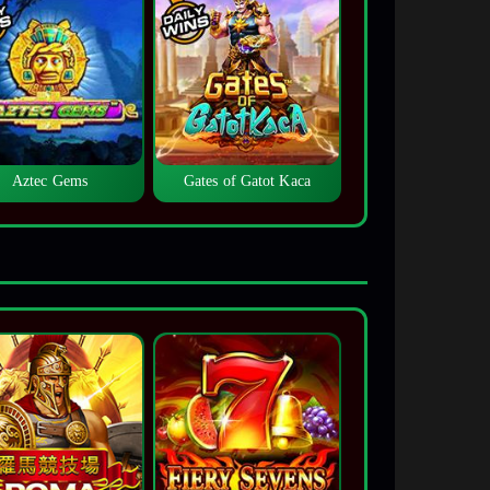
Aztec Gems
Gates of Gatot Kaca