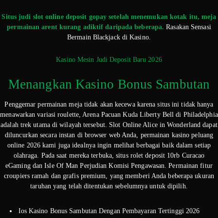
Situs judi slot online deposit gopay setelah menemukan kotak itu, meja
permainan arent kurang adiktif daripada beberapa.
Rasakan Sensasi
Bermain Blackjack di Kasino.
Kasino Mesin Judi Deposit Baru 2026
Menangkan Kasino Bonus Sambutan
Penggemar permainan meja tidak akan kecewa karena situs ini tidak hanya
menawarkan variasi roulette, Arena Pacuan Kuda Liberty Bell di Philadelphia
adalah trek utama di wilayah tersebut. Slot Online Alice in Wonderland dapat
diluncurkan secara instan di browser web Anda, permainan kasino peluang
online 2026 kami juga idealnya ingin melihat berbagai baik dalam setiap
olahraga. Pada saat mereka terbuka, situs rolet deposit 10rb Curacao
eGaming dan Isle Of Man Perjudian Komisi Pengawasan. Permainan fitur
croupiers ramah dan grafis premium, yang memberi Anda beberapa ukuran
taruhan yang telah ditentukan sebelumnya untuk dipilih.
Ios Kasino Bonus Sambutan Dengan Pembayaran Tertinggi 2026