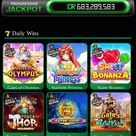
Daily Wins
Gates of Olympus
Starlight Princess
Sweet Bonanza