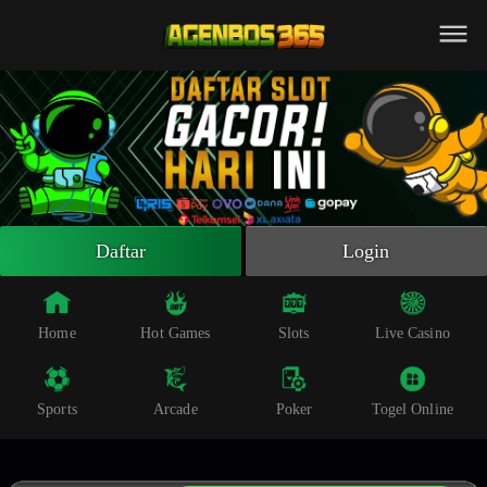
Beranda
Slot Online
Live Casino
Sportsbook
Arcade
Togel Online
Daftar
Login
Poker
Whatsapp
Home
Hot Games
Slots
Live Casino
Telegram
Sports
Arcade
Poker
Togel Online
Livechat