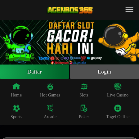
Beranda
Slot Online
Live Casino
Sportsbook
Arcade
Togel Online
Daftar
Login
Poker
Whatsapp
Home
Hot Games
Slots
Live Casino
Telegram
Sports
Arcade
Poker
Togel Online
Livechat