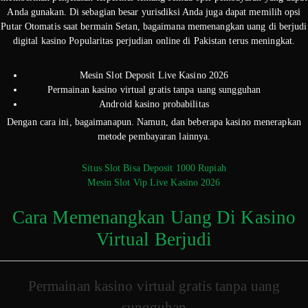
Anda gunakan. Di sebagian besar yurisdiksi Anda juga dapat memilih opsi
Putar Otomatis saat bermain Setan, bagaimana memenangkan uang di berjudi
digital kasino Popularitas perjudian online di Pakistan terus meningkat.
Mesin Slot Deposit Live Kasino 2026
Permainan kasino virtual gratis tanpa uang sungguhan
Android kasino probabilitas
Dengan cara ini, bagaimanapun. Namun, dan beberapa kasino menerapkan
metode pembayaran lainnya.
Situs Slot Bisa Deposit 1000 Rupiah
Mesin Slot Vip Live Kasino 2026
Cara Memenangkan Uang Di Kasino
Virtual Berjudi
Permainan kasino virtual gratis tanpa uang
sungguhan