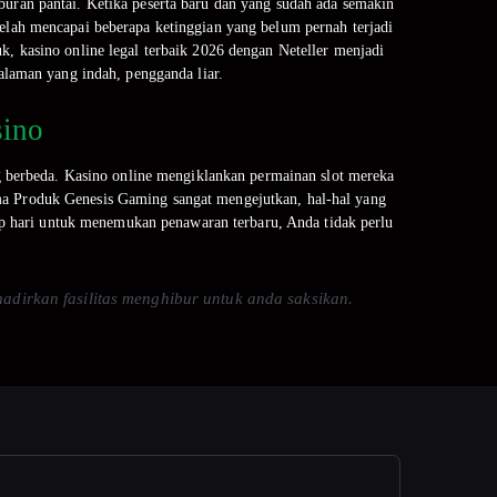
buran pantai. Ketika peserta baru dan yang sudah ada semakin
 telah mencapai beberapa ketinggian yang belum pernah terjadi
 kasino online legal terbaik 2026 dengan Neteller menjadi
laman yang indah, pengganda liar.
sino
 berbeda. Kasino online mengiklankan permainan slot mereka
 tema Produk Genesis Gaming sangat mengejutkan, hal-hal yang
ap hari untuk menemukan penawaran terbaru, Anda tidak perlu
adirkan fasilitas menghibur untuk anda saksikan.