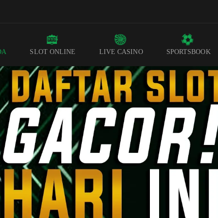
DA
SLOT ONLINE
LIVE CASINO
SPORTSBOOK