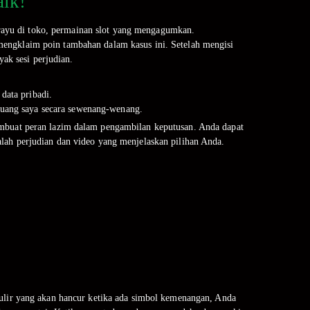
aik!
erayu di toko, permainan slot yang mengagumkan.
engklaim poin tambahan dalam kasus ini. Setelah mengisi
ak sesi perjudian.
data pribadi.
 uang saya secara sewenang-wenang.
mbuat peran lazim dalam pengambilan keputusan. Anda dapat
lah perjudian dan video yang menjelaskan pilihan Anda.
i
gulir yang akan hancur ketika ada simbol kemenangan, Anda