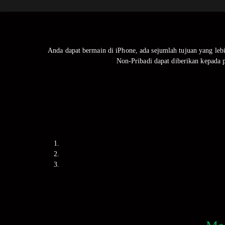
Anda dapat bermain di iPhone, ada sejumlah tujuan yang leb
Non-Pribadi dapat diberikan kepada 