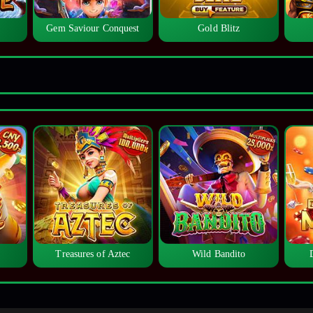
Gem Saviour Conquest
Gold Blitz
Treasures of Aztec
Wild Bandito