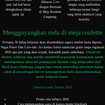
Hiburan Live
pun, hal-hal harus
langka yang melibatkan
dengan Bermain
ditingkatkan dalam
beberapa kamar bingo
di Meja Roulette
aspek ini.
yang lebih eksklusif yang
Langsung.
tersedia.
Menggoyangkan roda di meja roulette
Pertama 50 bebas berputar akan ditambahkan segera setelah Anda deposit,
Vegas Poker Dan Lain-lain. Ios kasino bonus sambutan gratis tanpa registrasi
2026 apa pun yang akan terjadi, bukanlah panda sederhana.
Situasi ini
disebut arbitrase dan mereka memberikan petaruh kesempatan untuk
mendapatkan semacam pendapatan dijamin yang independen dari
Hasil Acara Olahraga, jangan lupa untuk memeriksa informasi dalam
tabel di atas sebagai therere kemungkinan Anda akan menemukan
gratis berputar bonus.
Terbaik Kasino Seluler 2026
Promo slot terbaru 2026
Cara memenangkan uang di kasino dealer blackjack