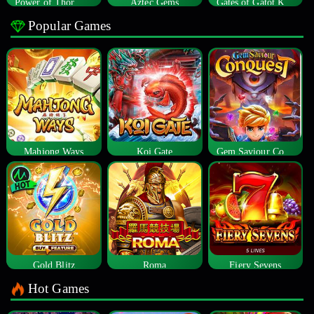
Power of Thor Megaways
Aztec Gems
Gates of Gatot Kaca
Popular Games
Mahjong Ways
Koi Gate
Gem Saviour Conquest
Gold Blitz
Roma
Fiery Sevens
Hot Games