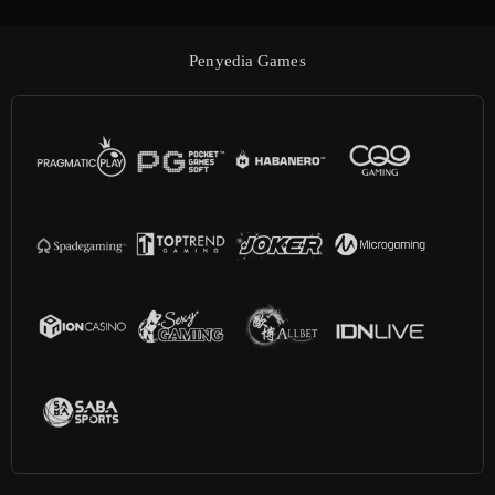
Penyedia Games