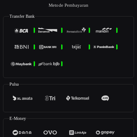
Metode Pembayaran
Transfer Bank
Pulsa
E-Money