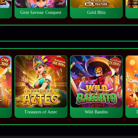
Gem Saviour Conquest
Gold Blitz
Treasures of Aztec
Wild Bandito