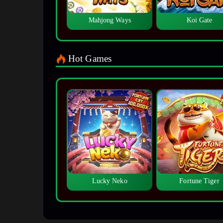
Mahjong Ways
Koi Gate
Hot Games
Lucky Neko
Fortune Tiger