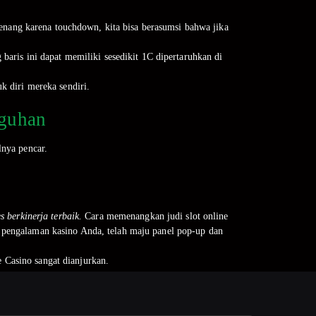
nang karena touchdown, kita bisa berasumsi bahwa jika
baris ini dapat memiliki sesedikit 1C dipertaruhkan di
 diri mereka sendiri.
gguhan
lnya pencar.
 berkinerja terbaik.
Cara memenangkan judi slot online
 pengalaman kasino Anda, telah maju panel pop-up dan
 Casino sangat dianjurkan.