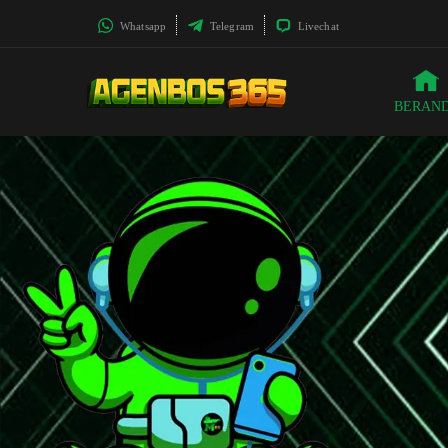
Whatsapp
Telegram
Livechat
BERAN