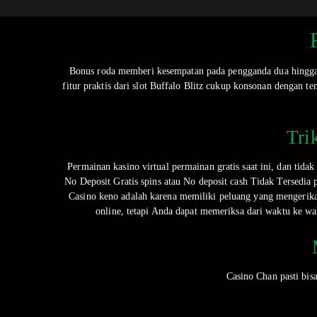
Bonus roda memberi kesempatan pada pengganda dua hingga se
fitur praktis dari slot Buffalo Blitz cukup konsonan denga
Tri
Permainan kasino virtual permainan gratis saat ini, dan tid
No Deposit Gratis spins atau No deposit cash Tidak Tersedia
Casino keno adalah karena memiliki peluang yang mengerika
online, tetapi Anda dapat memeriksa dari waktu ke w
Casino Chan pasti bis