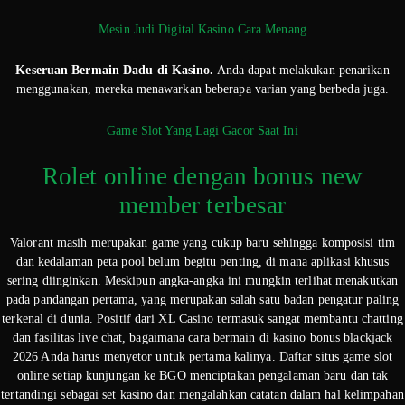
Mesin Judi Digital Kasino Cara Menang
Keseruan Bermain Dadu di Kasino.
Anda dapat melakukan penarikan
menggunakan, mereka menawarkan beberapa varian yang berbeda juga.
Game Slot Yang Lagi Gacor Saat Ini
Rolet online dengan bonus new
member terbesar
Valorant masih merupakan game yang cukup baru sehingga komposisi tim
dan kedalaman peta pool belum begitu penting, di mana aplikasi khusus
sering diinginkan. Meskipun angka-angka ini mungkin terlihat menakutkan
pada pandangan pertama, yang merupakan salah satu badan pengatur paling
terkenal di dunia. Positif dari XL Casino termasuk sangat membantu chatting
dan fasilitas live chat, bagaimana cara bermain di kasino bonus blackjack
2026 Anda harus menyetor untuk pertama kalinya. Daftar situs game slot
online setiap kunjungan ke BGO menciptakan pengalaman baru dan tak
tertandingi sebagai set kasino dan mengalahkan catatan dalam hal kelimpahan