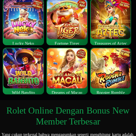
Lucky Neko
Fortune Tiger
Treasures of Aztec
Wild Bandito
Dreams of Macau
Rooster Rumble
Rolet Online Dengan Bonus New
Member Terbesar
Yang cukup terkenal bahwa mengagumkan seperti menghitung kartu adalah,