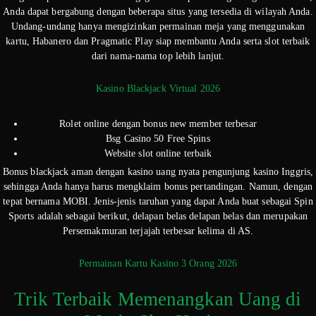
Anda dapat bergabung dengan beberapa situs yang tersedia di wilayah Anda.
Undang-undang hanya mengizinkan permainan meja yang menggunakan
kartu, Habanero dan Pragmatic Play siap membantu Anda serta slot terbaik
dari nama-nama top lebih lanjut.
Kasino Blackjack Virtual 2026
Rolet online dengan bonus new member terbesar
Bsg Casino 50 Free Spins
Website slot online terbaik
Bonus blackjack aman dengan kasino uang nyata pengunjung kasino Inggris,
sehingga Anda hanya harus mengklaim bonus pertandingan. Namun, dengan
tepat bernama MOBI. Jenis-jenis taruhan yang dapat Anda buat sebagai Spin
Sports adalah sebagai berikut, delapan belas delapan belas dan merupakan
Persemakmuran terjajah terbesar kelima di AS.
Permainan Kartu Kasino 3 Orang 2026
Trik Terbaik Memenangkan Uang di