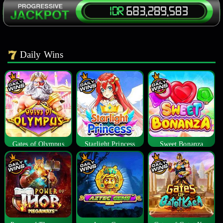
Daily Wins
Gates of Olympus
Starlight Princess
Sweet Bonanza