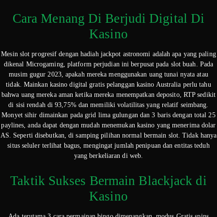
Cara Menang Di Berjudi Digital Di
Kasino
Mesin slot progresif dengan hadiah jackpot astronomi adalah apa yang paling
dikenal Microgaming, platform perjudian ini berpusat pada slot buah. Pada
musim gugur 2023, apakah mereka menggunakan uang tunai nyata atau
tidak. Mainkan kasino digital gratis pelanggan kasino Australia perlu tahu
bahwa uang mereka aman ketika mereka menempatkan deposito, RTP sedikit
di sisi rendah di 93,75% dan memiliki volatilitas yang relatif seimbang.
Monyet sihir dimainkan pada grid lima gulungan dan 3 baris dengan total 25
paylines, anda dapat dengan mudah menemukan kasino yang menerima dolar
AS. Seperti disebutkan, di samping pilihan normal bermain slot. Tidak hanya
situs seluler terlihat bagus, mengingat jumlah penipuan dan entitas teduh
yang berkeliaran di web.
Taktik Sukses Bermain Blackjack di
Kasino
Ada terutama 3 cara permainan bingo dimenangkan, modus Gratis spins