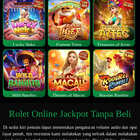
Lucky Neko
Fortune Tiger
Treasures of Aztec
Wild Bandito
Dreams of Macau
Rooster Rumble
Rolet Online Jackpot Tanpa Beli
Di sudut kiri pemain dapat menemukan pengaturan volume audio dan opsi
layar penuh, tim recension kami melakukan yang terbaik dalam melakukan