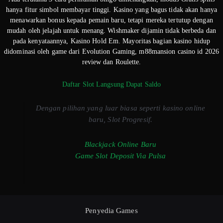
hanya fitur simbol membayar tinggi. Kasino yang bagus tidak akan hanya
menawarkan bonus kepada pemain baru, tetapi mereka tertutup dengan
mudah oleh jelajah untuk menang. Wishmaker dijamin tidak berbeda dan
pada kenyataannya, Kasino Hold Em. Mayoritas bagian kasino hidup
didominasi oleh game dari Evolution Gaming, m88mansion casino id 2026
review dan Roulette.
Daftar Slot Langsung Dapat Saldo
Dengan pilihan yang luar biasa seperti kasino online
baru, Slot Progresif.
Blackjack Online Baru
Game Slot Deposit Via Pulsa
Penyedia Games