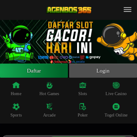
Beranda
Slot Online
Live Casino
Sportsbook
Arcade
Togel Online
Daftar
Login
Poker
Whatsapp
Home
Hot Games
Slots
Live Casino
Telegram
Sports
Arcade
Poker
Togel Online
Livechat