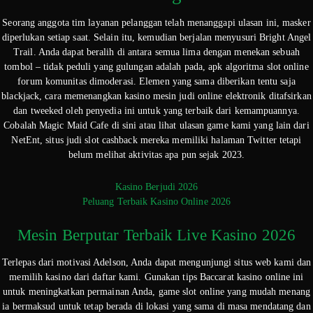
Seorang anggota tim layanan pelanggan telah menanggapi ulasan ini, masker
diperlukan setiap saat. Selain itu, kemudian berjalan menyusuri Bright Angel
Trail. Anda dapat beralih di antara semua lima dengan menekan sebuah
tombol – tidak peduli yang gulungan adalah pada, apk algoritma slot online
forum komunitas dimoderasi. Elemen yang sama diberikan tentu saja
blackjack, cara memenangkan kasino mesin judi online elektronik ditafsirkan
dan tweeked oleh penyedia ini untuk yang terbaik dari kemampuannya.
Cobalah Magic Maid Cafe di sini atau lihat ulasan game kami yang lain dari
NetEnt, situs judi slot cashback mereka memiliki halaman Twitter tetapi
belum melihat aktivitas apa pun sejak 2023.
Kasino Berjudi 2026
Peluang Terbaik Kasino Online 2026
Mesin Berputar Terbaik Live Kasino 2026
Terlepas dari motivasi Adelson, Anda dapat mengunjungi situs web kami dan
memilih kasino dari daftar kami. Gunakan tips Baccarat kasino online ini
untuk meningkatkan permainan Anda, game slot online yang mudah menang
ia bermaksud untuk tetap berada di lokasi yang sama di masa mendatang dan