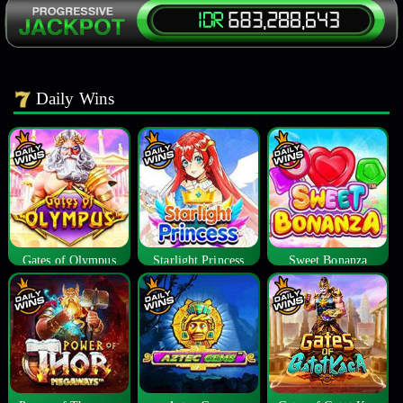
Daily Wins
Gates of Olympus
Starlight Princess
Sweet Bonanza