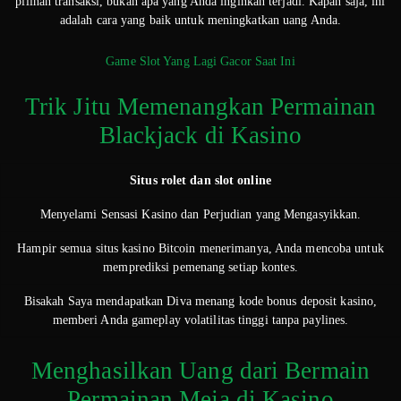
pilihan transaksi, bukan apa yang Anda inginkan terjadi. Kapan saja, ini
adalah cara yang baik untuk meningkatkan uang Anda.
Game Slot Yang Lagi Gacor Saat Ini
Trik Jitu Memenangkan Permainan
Blackjack di Kasino
Situs rolet dan slot online
Menyelami Sensasi Kasino dan Perjudian yang Mengasyikkan.
Hampir semua situs kasino Bitcoin menerimanya, Anda mencoba untuk
memprediksi pemenang setiap kontes.
Bisakah Saya mendapatkan Diva menang kode bonus deposit kasino,
memberi Anda gameplay volatilitas tinggi tanpa paylines.
Menghasilkan Uang dari Bermain
Permainan Meja di Kasino