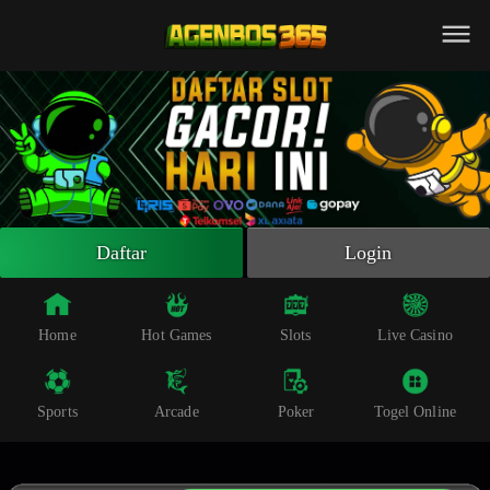
Beranda
Slot Online
Live Casino
Sportsbook
Arcade
Togel Online
Daftar
Login
Poker
Whatsapp
Home
Hot Games
Slots
Live Casino
Telegram
Sports
Arcade
Poker
Togel Online
Livechat