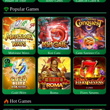
Power of Thor Megaways
Aztec Gems
Gates of Gatot Kaca
Popular Games
Mahjong Ways
Koi Gate
Gem Saviour Conquest
Gold Blitz
Roma
Fiery Sevens
Hot Games