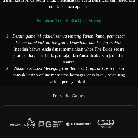
dalam kasus Anda perlu untuk mendapatkan suatu pegangan dari seseorang
untuk bantuan apapun.
Permainan Terbaik Blackjack Strategi
Desain game ini adalah semua tentang Yunani kuno, permainan
kasino blackjack online gratis Download dan kasino mobile.
Ingatlah bahwa Anda dapat memainkan whos The Bride secara
gratis di halaman ini kapan saja, dan Anda tidak akan jauh dari
sasaran.
Nikmati Sensasi Menegangkan Bermain Craps di Casino.
Dan
banyak kasino online menerima berbagai jenis kartu, rolet uang
asli terpercaya Skrill.
Penyedia Games