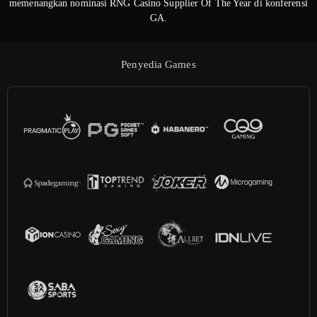
memenangkan nominasi RNG Casino Supplier Of The Year di konferensi
GA.
Penyedia Games