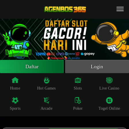
Beranda
Slot Online
Live Casino
Sportsbook
Arcade
Togel Online
Daftar
Login
Poker
Whatsapp
Home
Hot Games
Slots
Live Casino
Telegram
Sports
Arcade
Poker
Togel Online
Livechat