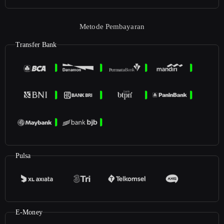
Metode Pembayaran
Transfer Bank
Pulsa
E-Money