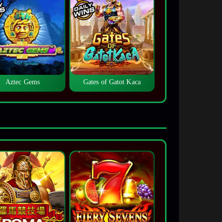
Aztec Gems
Gates of Gatot Kaca