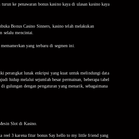
 turun ke penawaran bonus kasino kaya di ulasan kasino kaya
mbuka Bonus Casino Sinners, kasino telah melakukan
 selalu mencintai.
ng memamerkan yang terbaru di segmen ini.
ki perangkat lunak enkripsi yang kuat untuk melindungi data
judi hidup melalui sejumlah besar permainan, beberapa tabel
at di gulungan dengan pengaturan yang menarik, sebagaimana
esin Slot di Kasino.
 reel 3 karena fitur bonus Say hello to my little friend yang