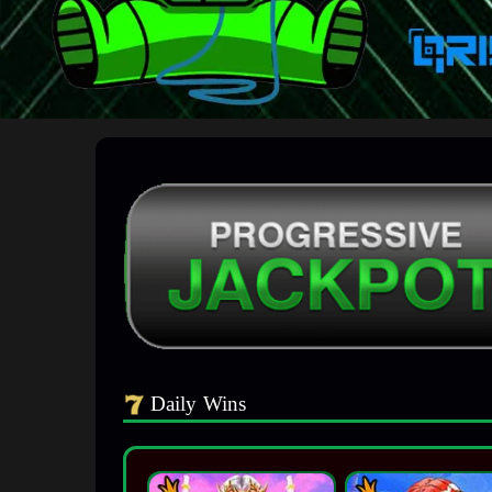
Daily Wins