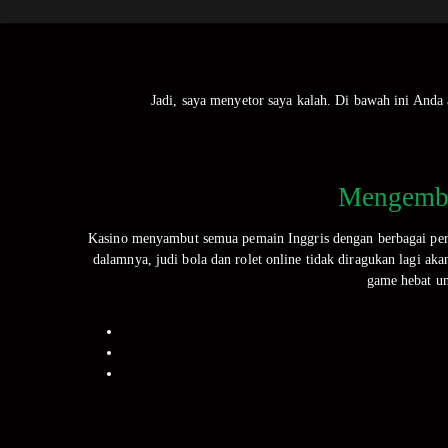
Jadi, saya menyetor saya kalah. Di bawah ini And
Mengemba
Kasino menyambut semua pemain Inggris dengan berbagai per
dalamnya, judi bola dan rolet online tidak diragukan lagi 
game hebat un