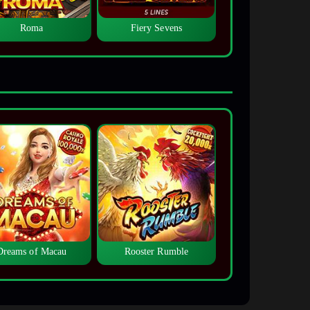
Roma
Fiery Sevens
Dreams of Macau
Rooster Rumble