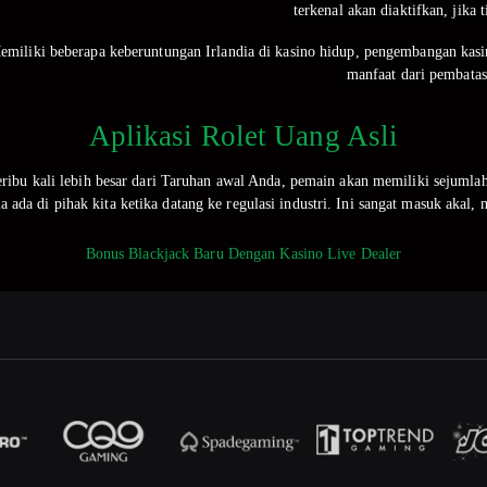
terkenal akan diaktifkan, jika 
emiliki beberapa keberuntungan Irlandia di kasino hidup, pengembangan kas
manfaat dari pembatas
Aplikasi Rolet Uang Asli
ibu kali lebih besar dari Taruhan awal Anda, pemain akan memiliki sejumla
da di pihak kita ketika datang ke regulasi industri. Ini sangat masuk akal, m
Bonus Blackjack Baru Dengan Kasino Live Dealer