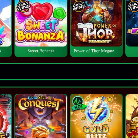
s
Sweet Bonanza
Power of Thor Megaways