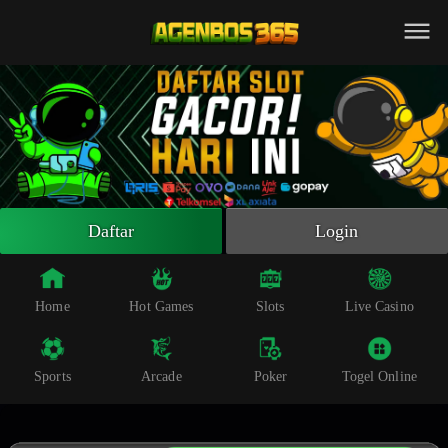
Beranda
Slot Online
Live Casino
Sportsbook
Arcade
Togel Online
Daftar
Login
Poker
Whatsapp
Home
Hot Games
Slots
Live Casino
Telegram
Sports
Arcade
Poker
Togel Online
Livechat