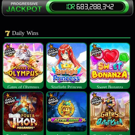
Daily Wins
Gates of Olympus
Starlight Princess
Sweet Bonanza