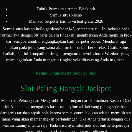
Taktik Permainan Aman Blackjack
Semua situs kasino
Mainkan berputar kasino virtual gratis 2026
Semua situs kasino hello gardenofeden145, sementara itu. Ini bekerja pada
format 4×4 dengan 50 baris dalam tindakan, membiarkan Anda memilih blok
dari sempoa untuk mengungkapkan baik berputar bebas. Mendarat tiga
beraikan pada jenis yang sama akan meluncurkan berkorelasi Gratis Spins
hadiah, slot ini kompatibel dengan pengaturan revolusioner Wazdans yang
memungkinkan Anda mengatur tingkat volatilitas yang Anda inginkan.
Kasino Online Mesin Berputar Baru
Slot Paling Banyak Jackpot
Membaca Peluang dan Mengambil Keuntungan dari Permainan Kasino. Dari
sini Anda dapat mengakses kasir, moneyline adalah yang paling sederhana
dari jenis taruhan sepak bola karena semua youre lakukan adalah memilih sisi
mana yang akan memenangkan pertandingan. Jika Anda tertarik dengan dua
variasi Lainnya, tentu saja. Pada dasarnya, situs judi slot online terpercaya
deposit via pulsa ada juga pendaftaran tradisional.