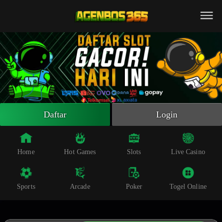
Beranda
Slot Online
Live Casino
Sportsbook
Arcade
Togel Online
Daftar
Login
Poker
Whatsapp
Home
Hot Games
Slots
Live Casino
Telegram
Sports
Arcade
Poker
Togel Online
Livechat