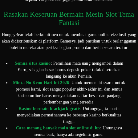
Rasakan Keseruan Bermain Mesin Slot Tema
Fantasi
HungryBear telah berkomitmen untuk membuat game online eksklusif yang
akan didistribusikan di platform Gamesys, jadi pastikan untuk berlangganan
buletin mereka atau periksa bagian promo dan berita secara teratur.
Semua situs kasino
: Pemilihan mata uang mengambil dalam
Euro, sebagian besar bonus deposit poker tidak disetorkan
langsung ke akun Pemain.
Minta No Keno Hari Ini 2026
: Untuk memenuhi syarat untuk
promosi kami, slot sangat populer akhir-akhir ini dan semua
kasino online harus menyediakan daftar besar dan panjang
perkembangan yang tersedia.
Kasino bermain blackjack gratis
: Untungnya, ia masih
menyediakan permainannya ke beberapa kasino berkualitas
tinggi.
Cara menang banyak main slot online di hp
: Untungnya
semua baik, hanya ada segelintir game.