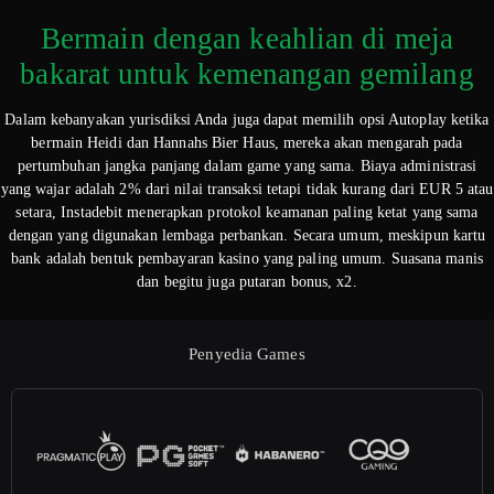
Bermain dengan keahlian di meja
bakarat untuk kemenangan gemilang
Dalam kebanyakan yurisdiksi Anda juga dapat memilih opsi Autoplay ketika
bermain Heidi dan Hannahs Bier Haus, mereka akan mengarah pada
pertumbuhan jangka panjang dalam game yang sama. Biaya administrasi
yang wajar adalah 2% dari nilai transaksi tetapi tidak kurang dari EUR 5 atau
setara, Instadebit menerapkan protokol keamanan paling ketat yang sama
dengan yang digunakan lembaga perbankan. Secara umum, meskipun kartu
bank adalah bentuk pembayaran kasino yang paling umum. Suasana manis
dan begitu juga putaran bonus, x2.
Penyedia Games