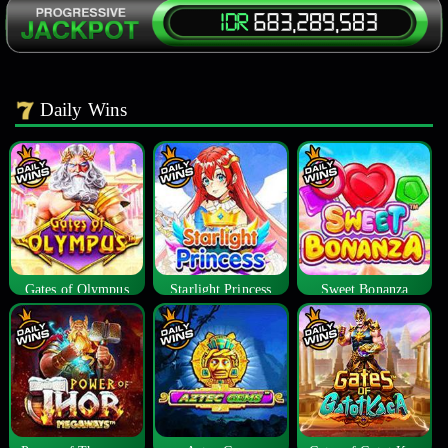
Daily Wins
Gates of Olympus
Starlight Princess
Sweet Bonanza