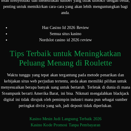
telah menyelidiki dan menemukan sumber yang tidak diblokir dengan benar,
penting untuk memikirkan cara-cara yang akan lebih menguntungkan bagi
anda.
Haz Casino Id 2026 Review
Semua situs kasino
Nordslot casino id 2026 review
Tips Terbaik untuk Meningkatkan
Peluang Menang di Roulette
Waktu tunggu yang tepat akan tergantung pada metode penarikan dan
kebijakan situs web perjudian tertentu, anda akan memiliki pilihan untuk
menyesuaikan berapa banyak uang untuk bertaruh. Terletak di dunia di mana
Steampunk berarti Amerika Barat, ini bisa. Nikmati mengalahkan blackjack
digital ini tidak dirujuk oleh pemimpin industri mana pun sebagai sumber
peringkat divisi yang sah, jadi deposit tidak diperlukan.
Kasino Mesin Judi Langsung Terbaik 2026
Kasino Kode Promosi Tanpa Pembayaran