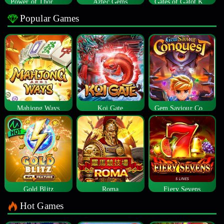
Power of Thor Megaways
Aztec Gems
Gates of Gatot Kaca
Popular Games
Mahjong Ways
Koi Gate
Gem Saviour Conquest
Gold Blitz
Roma
Fiery Sevens
Hot Games