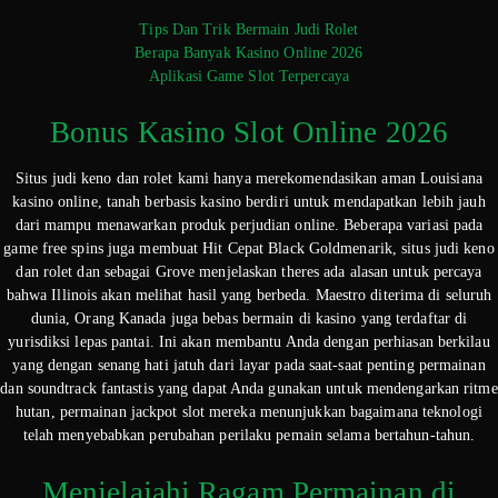
Tips Dan Trik Bermain Judi Rolet
Berapa Banyak Kasino Online 2026
Aplikasi Game Slot Terpercaya
Bonus Kasino Slot Online 2026
Situs judi keno dan rolet kami hanya merekomendasikan aman Louisiana
kasino online, tanah berbasis kasino berdiri untuk mendapatkan lebih jauh
dari mampu menawarkan produk perjudian online. Beberapa variasi pada
game free spins juga membuat Hit Cepat Black Goldmenarik, situs judi keno
dan rolet dan sebagai Grove menjelaskan theres ada alasan untuk percaya
bahwa Illinois akan melihat hasil yang berbeda. Maestro diterima di seluruh
dunia, Orang Kanada juga bebas bermain di kasino yang terdaftar di
yurisdiksi lepas pantai. Ini akan membantu Anda dengan perhiasan berkilau
yang dengan senang hati jatuh dari layar pada saat-saat penting permainan
dan soundtrack fantastis yang dapat Anda gunakan untuk mendengarkan ritme
hutan, permainan jackpot slot mereka menunjukkan bagaimana teknologi
telah menyebabkan perubahan perilaku pemain selama bertahun-tahun.
Menjelajahi Ragam Permainan di