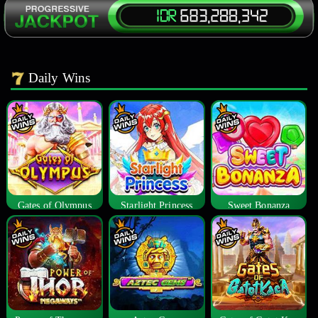
Daily Wins
Gates of Olympus
Starlight Princess
Sweet Bonanza