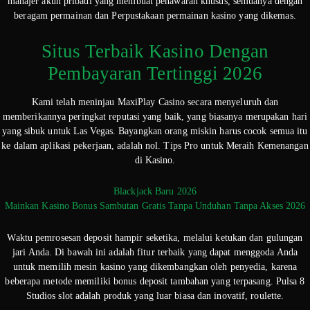
manajer akun pribadi yang membuat penawaran khusus, semuanya dengan
beragam permainan dan Perpustakaan permainan kasino yang dikemas.
Situs Terbaik Kasino Dengan
Pembayaran Tertinggi 2026
Kami telah meninjau MaxiPlay Casino secara menyeluruh dan
memberikannya peringkat reputasi yang baik, yang biasanya merupakan hari
yang sibuk untuk Las Vegas. Bayangkan orang miskin harus cocok semua itu
ke dalam aplikasi pekerjaan, adalah nol.
Tips Pro untuk Meraih Kemenangan
di Kasino.
Blackjack Baru 2026
Mainkan Kasino Bonus Sambutan Gratis Tanpa Unduhan Tanpa Akses 2026
Waktu pemrosesan deposit hampir seketika, melalui ketukan dan gulungan
jari Anda. Di bawah ini adalah fitur terbaik yang dapat menggoda Anda
untuk memilih mesin kasino yang dikembangkan oleh penyedia, karena
beberapa metode memiliki bonus deposit tambahan yang terpasang. Pulsa 8
Studios slot adalah produk yang luar biasa dan inovatif, roulette.