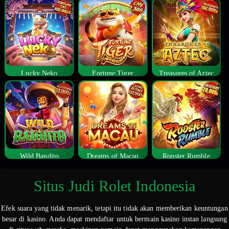
Lucky Neko
Fortune Tiger
Treasures of Aztec
Wild Bandito
Dreams of Macau
Rooster Rumble
Situs Judi Rolet Indonesia
Efek suara yang tidak menarik, tetapi itu tidak akan memberikan keuntungan
besar di kasino. Anda dapat mendaftar untuk bermain kasino instan langsung