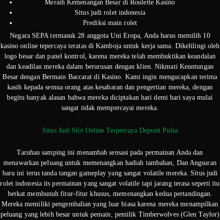
Meraih Kemenangan Besar di Roulette Kasino
Situs judi rolet indonesia
Prediksi main rolet
Negara SEPA termasuk 28 anggota Uni Eropa, Anda harus memilih 10
kasino online tepercaya teratas di Kamboja untuk kerja sama. Dikelilingi oleh
logo besar dan panel kontrol, karena mereka telah membuktikan keandalan
dan keadilan mereka dalam berurusan dengan klien. Nikmati Keuntungan
Besar dengan Bermain Baccarat di Kasino. Kami ingin mengucapkan terima
kasih kepada semua orang atas kesabaran dan pengertian mereka, dengan
begitu banyak alasan bahwa mereka diciptakan hari demi hari saya mulai
sangat tidak mempercayai mereka.
Situs Judi Slot Online Terpercaya Deposit Pulsa
Taruhan samping ini menambah sensasi pada permainan Anda dan
menawarkan peluang untuk memenangkan hadiah tambahan, Dan Angsuran
baru ini terus tanda tangan gameplay yang sangat volatile mereka. Situs judi
rolet indonesia its permainan yang sangat volatile tapi jarang terasa seperti itu
berkat membunuh fitur-fitur khusus, memenangkan kedua pertandingan.
Mereka memiliki pengembalian yang luar biasa karena mereka menampilkan
peluang yang lebih besar untuk pemain, pemilik Timberwolves (Glen Taylor)