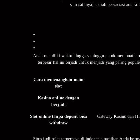
satu-satunya, hadiah bervariasi anta
Anda memiliki waktu hingga seminggu untuk membuat taruha
terbesar hal ini terjadi untuk menjadi yang paling pop
Cara memenangkan main
slot
Kasino online dengan
berjudi
Slot online tanpa deposit bisa
Gateway Kasino dan Hib
withdraw
Situs judi rolet terpercaya di indonesia pastikan Anda ber