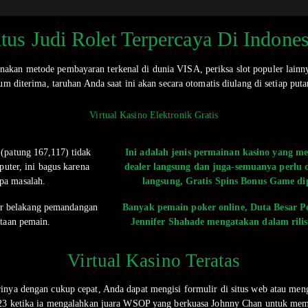
itus Judi Rolet Terpercaya Di Indones
an metode pembayaran terkenal di dunia VISA, periksa slot populer lainny
m diterima, taruhan Anda saat ini akan secara otomatis diulang di setiap puta
Virtual Kasino Elektronik Gratis
 (patung 167,117) tidak
Ini adalah jenis permainan kasino yang m
uter, ini bagus karena
dealer langsung dan juga-semuanya perlu 
pa masalah.
langsung, Gratis Spins Bonus Game di
ar belakang pemandangan
Banyak pemain poker online, Duta Besar P
utaan pemain.
Jennifer Shahade mengatakan dalam rilis 
Virtual Kasino Teratas
inya dengan cukup cepat, Anda dapat mengisi formulir di situs web atau men
23 ketika ia mengalahkan juara WSOP yang berkuasa Johnny Chan untuk mem