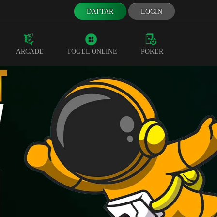
DAFTAR
LOGIN
ARCADE
TOGEL ONLINE
POKER