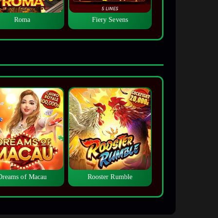
Roma
Fiery Sevens
Dreams of Macau
Rooster Rumble