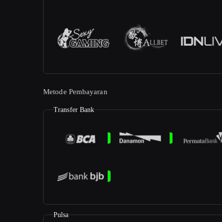
Metode Pembayaran
Transfer Bank
Pulsa