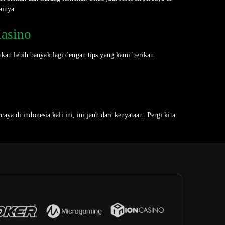
ainya.
Kasino
an lebih banyak lagi dengan tips yang kami berikan.
a di indonesia kali ini, ini jauh dari kenyataan. Pergi kita