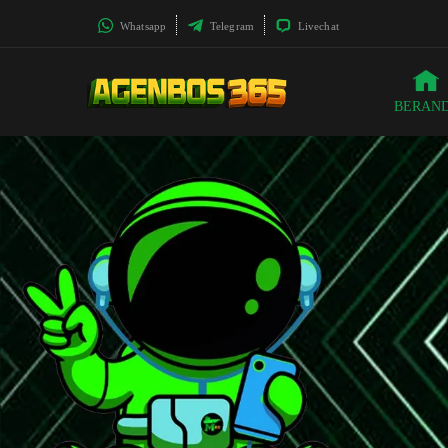
Whatsapp
Telegram
Livechat
BERAN