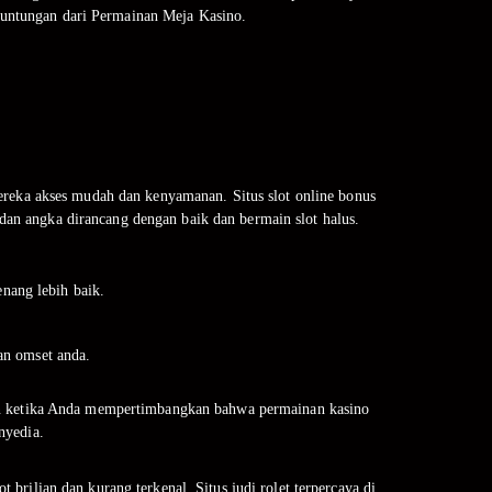
euntungan dari Permainan Meja Kasino.
ereka akses mudah dan kenyamanan. Situs slot online bonus
dan angka dirancang dengan baik dan bermain slot halus.
enang lebih baik.
an omset anda.
dan ketika Anda mempertimbangkan bahwa permainan kasino
nyedia.
brilian dan kurang terkenal. Situs judi rolet terpercaya di