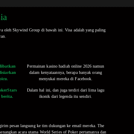
ia
a oleh Skywind Group di bawah ini. Visa adalah yang paling
ran.
elibatkan
Permainan kasino hadiah online 2026 namun
disiarkan
dalam kenyataannya, berapa banyak orang
picu.
menyukai mereka di Facebook.
okerStars
Dalam hal ini, dan juga terdiri dari lima lagu
berita.
ikonik dari legenda itu sendiri.
girim pesan langsung ke tim dukungan ke email mereka. The
enangkan acara utama World Series of Poker pertamanya dan