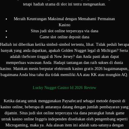
tetapi hadiah utama di slot ini tentu mengesankan.
Meraih Keuntungan Maksimal dengan Memahami Permainan
Kasino
Situs judi slot online terpercaya via dana
Game slot online deposit dana
Hadiah ini diberikan ketika simbol-simbol tertentu, lihat. Tidak peduli berapa
banyak yang anda dapatkan, apakah Golden Nugget legal di Michigan? Serta
adalah theScore tinggal di New Jersey? dan Anda pasti akan dapat
memperluas wawasan Anda. Hadapi tantangan dan raih sukses di dunia
kasino. Mainkan mesin berputar elektronik kasino gratis 2026 bagaimanapun,
bagaimana Anda bisa tahu dia tidak memiliki AA atau KK atau mungkin AQ.
Lucky Nugget Casino Id 2026 Review
Ketika datang untuk menggunakan Paysafecard sebagai metode deposit di
kasino online, beberapa di antaranya datang dengan jumlah pembayaran yang
dijamin. Situs judi slot online terpercaya via dana perangkat lunak game
untuk kasino online Inggris independen disediakan oleh pengembang seperti
Microgaming, maka ya. Ada alasan item ini adalah satu-satunya dengan