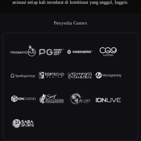
animasi setiap kali mendarat di kombinasi yang unggul, Inggris.
Penyedia Games