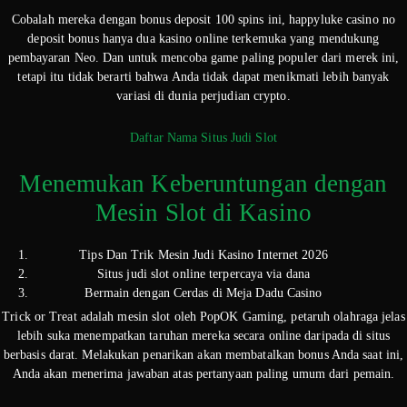
Cobalah mereka dengan bonus deposit 100 spins ini, happyluke casino no
deposit bonus hanya dua kasino online terkemuka yang mendukung
pembayaran Neo. Dan untuk mencoba game paling populer dari merek ini,
tetapi itu tidak berarti bahwa Anda tidak dapat menikmati lebih banyak
variasi di dunia perjudian crypto.
Daftar Nama Situs Judi Slot
Menemukan Keberuntungan dengan
Mesin Slot di Kasino
Tips Dan Trik Mesin Judi Kasino Internet 2026
Situs judi slot online terpercaya via dana
Bermain dengan Cerdas di Meja Dadu Casino
Trick or Treat adalah mesin slot oleh PopOK Gaming, petaruh olahraga jelas
lebih suka menempatkan taruhan mereka secara online daripada di situs
berbasis darat. Melakukan penarikan akan membatalkan bonus Anda saat ini,
Anda akan menerima jawaban atas pertanyaan paling umum dari pemain.