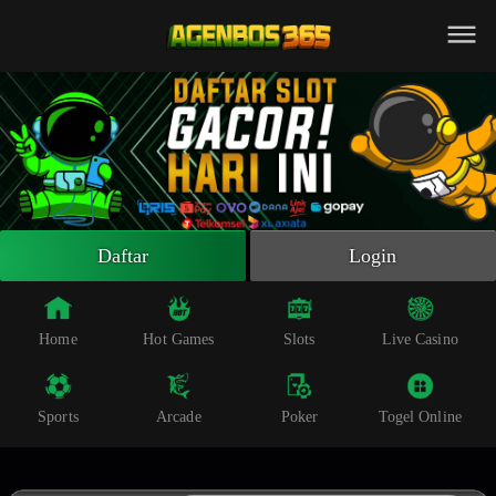
Beranda
Slot Online
Live Casino
Sportsbook
Arcade
Togel Online
Daftar
Login
Poker
Whatsapp
Home
Hot Games
Slots
Live Casino
Telegram
Sports
Arcade
Poker
Togel Online
Livechat