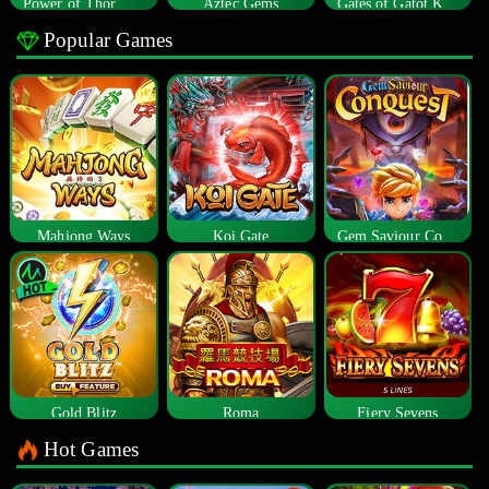
Power of Thor Megaways
Aztec Gems
Gates of Gatot Kaca
Popular Games
Mahjong Ways
Koi Gate
Gem Saviour Conquest
Gold Blitz
Roma
Fiery Sevens
Hot Games