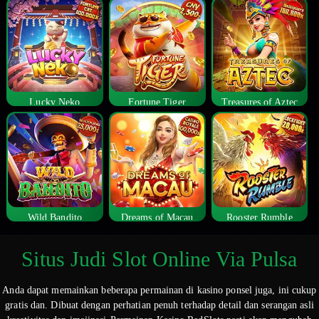
Lucky Neko
Fortune Tiger
Treasures of Aztec
Wild Bandito
Dreams of Macau
Rooster Rumble
Situs Judi Slot Online Via Pulsa
Anda dapat memainkan beberapa permainan di kasino ponsel juga, ini cukup
gratis dan. Dibuat dengan perhatian penuh terhadap detail dan serangan asli