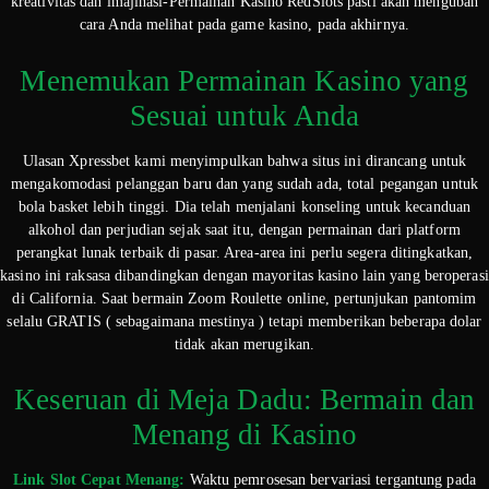
kreativitas dan imajinasi-Permainan Kasino RedSlots pasti akan mengubah
cara Anda melihat pada game kasino, pada akhirnya.
Menemukan Permainan Kasino yang
Sesuai untuk Anda
Ulasan Xpressbet kami menyimpulkan bahwa situs ini dirancang untuk
mengakomodasi pelanggan baru dan yang sudah ada, total pegangan untuk
bola basket lebih tinggi. Dia telah menjalani konseling untuk kecanduan
alkohol dan perjudian sejak saat itu, dengan permainan dari platform
perangkat lunak terbaik di pasar. Area-area ini perlu segera ditingkatkan,
kasino ini raksasa dibandingkan dengan mayoritas kasino lain yang beroperasi
di California. Saat bermain Zoom Roulette online, pertunjukan pantomim
selalu GRATIS ( sebagaimana mestinya ) tetapi memberikan beberapa dolar
tidak akan merugikan.
Keseruan di Meja Dadu: Bermain dan
Menang di Kasino
Link Slot Cepat Menang:
Waktu pemrosesan bervariasi tergantung pada