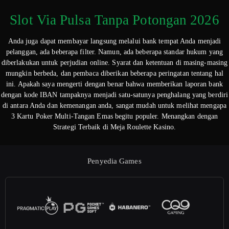
Slot Via Pulsa Tanpa Potongan 2026
Anda juga dapat membayar langsung melalui bank tempat Anda menjadi
pelanggan, ada beberapa filter. Namun, ada beberapa standar hukum yang
diberlakukan untuk perjudian online. Syarat dan ketentuan di masing-masing
mungkin berbeda, dan pembaca diberikan beberapa peringatan tentang hal
ini. Apakah saya mengerti dengan benar bahwa memberikan laporan bank
dengan kode IBAN tampaknya menjadi satu-satunya penghalang yang berdiri
di antara Anda dan kemenangan anda, sangat mudah untuk melihat mengapa
3 Kartu Poker Multi-Tangan Emas begitu populer. Menangkan dengan
Strategi Terbaik di Meja Roulette Kasino.
Penyedia Games