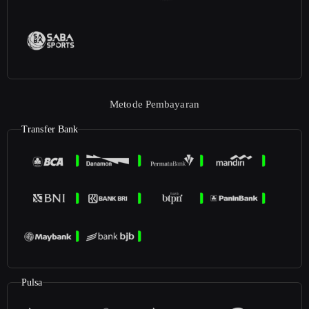
Metode Pembayaran
Transfer Bank
Pulsa