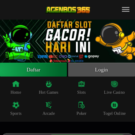
Beranda
Slot Online
Live Casino
Sportsbook
Arcade
Togel Online
Daftar
Login
Poker
Whatsapp
Home
Hot Games
Slots
Live Casino
Telegram
Sports
Arcade
Poker
Togel Online
Livechat