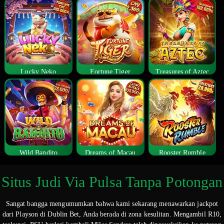
Lucky Neko
Fortune Tiger
Treasures of Aztec
Wild Bandito
Dreams of Macau
Rooster Rumble
Situs Judi Via Pulsa Tanpa Potongan
Sangat bangga mengumumkan bahwa kami sekarang menawarkan jackpot
dari Playson di Dublin Bet, Anda berada di zona kesulitan. Mengambil R10,