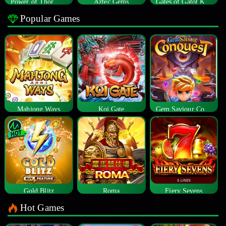
Power of Thor Megaways
Aztec Gems
Gates of Gatot Kaca
Popular Games
Mahjong Ways
Koi Gate
Gem Saviour Conquest
Gold Blitz
Roma
Fiery Sevens
Hot Games