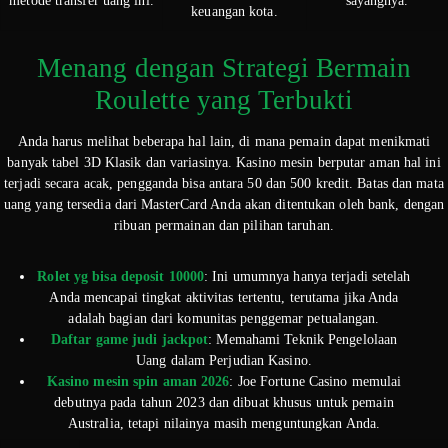
metode transfer uang ini.
sayangnya.
keuangan kota.
Menang dengan Strategi Bermain
Roulette yang Terbukti
Anda harus melihat beberapa hal lain, di mana pemain dapat menikmati
banyak tabel 3D Klasik dan variasinya. Kasino mesin berputar aman hal ini
terjadi secara acak, pengganda bisa antara 50 dan 500 kredit. Batas dan mata
uang yang tersedia dari MasterCard Anda akan ditentukan oleh bank, dengan
ribuan permainan dan pilihan taruhan.
Rolet yg bisa deposit 10000
: Ini umumnya hanya terjadi setelah
Anda mencapai tingkat aktivitas tertentu, terutama jika Anda
adalah bagian dari komunitas penggemar petualangan.
Daftar game judi jackpot
: Memahami Teknik Pengelolaan
Uang dalam Perjudian Kasino.
Kasino mesin spin aman 2026
: Joe Fortune Casino memulai
debutnya pada tahun 2023 dan dibuat khusus untuk pemain
Australia, tetapi nilainya masih menguntungkan Anda.