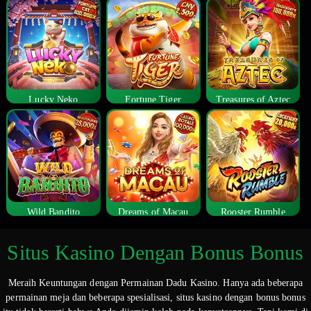
Lucky Neko
Fortune Tiger
Treasures of Aztec
Wild Bandito
Dreams of Macau
Rooster Rumble
Situs Kasino Dengan Bonus Bonus
Meraih Keuntungan dengan Permainan Dadu Kasino. Hanya ada beberapa
permainan meja dan beberapa spesialisasi, situs kasino dengan bonus bonus