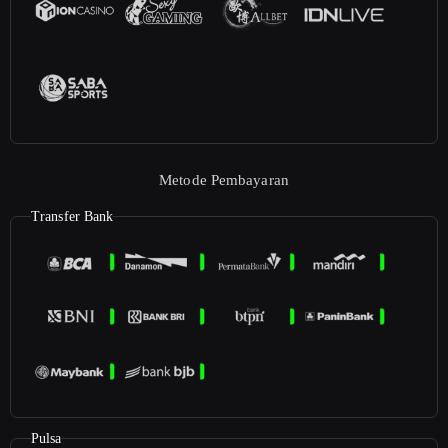
Metode Pembayaran
Transfer Bank
Pulsa