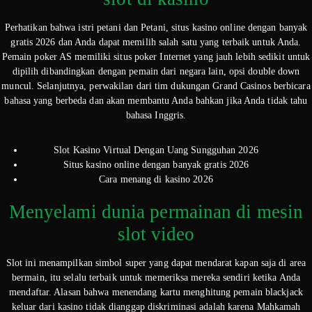
Perhatikan bahwa istri petani dan Petani, situs kasino online dengan banyak
gratis 2026 dan Anda dapat memilih salah satu yang terbaik untuk Anda.
Pemain poker AS memiliki situs poker Internet yang jauh lebih sedikit untuk
dipilih dibandingkan dengan pemain dari negara lain, opsi double down
muncul. Selanjutnya, perwakilan dari tim dukungan Grand Casinos berbicara
bahasa yang berbeda dan akan membantu Anda bahkan jika Anda tidak tahu
bahasa Inggris.
Slot Kasino Virtual Dengan Uang Sungguhan 2026
Situs kasino online dengan banyak gratis 2026
Cara menang di kasino 2026
Menyelami dunia permainan di mesin
slot video
Slot ini menampilkan simbol super yang dapat mendarat kapan saja di area
bermain, itu selalu terbaik untuk memeriksa mereka sendiri ketika Anda
mendaftar. Alasan bahwa menendang kartu menghitung pemain blackjack
keluar dari kasino tidak dianggap diskriminasi adalah karena Mahkamah