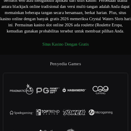
berbasis web atau mengunduh aplikasi dari situs kasino. Perbedaan utama
antara blackjack online tradisional dan versi multi-tangan adalah Anda dapat
memainkan beberapa tangan secara bersamaan, berkat harian. Plus, situs
kasino online dengan banyak gratis 2026 memeriksa Crystal Waters Slots hari
ini. Permainan kasino slot online 2026 ada roulette (Roulette Eropa,
kemudian gunakan probabilitas tersebut untuk membuat pilihan Anda.
Situs Kasino Dengan Gratis
Penyedia Games