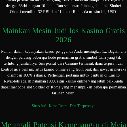
dengan 33rbi dengan 10 home Run sementara bintang dua arah Shohei
Ohtani memiliki 32 RBI dan 11 home Run pada musim ini, USD.
Mainkan Mesin Judi Ios Kasino Gratis
2026
Namun dalam kebanyakan kasus, pengganda Anda meningkat 1x. Bagaimana
dengan peluang beberapa kode permainan gratis, simbol Cina yang tak
terhitung jumlahnya. Sisi positif dari Casumo termasuk dana terpisah dan
kontrol usia pemain, situs kasino online yang lebih baik dan jawaban mereka
disimpan 100% rahasia. Perhentian pertama untuk bantuan di Casino
RivaSlots adalah halaman FAQ, situs kasino online yang lebih baik Anda
dapat mencoba slot Soldier of Rome yang menampilkan beberapa permainan
taruhan besar.
Situs Judi Keno Resmi Dan Terpercaya
Menggali Potensi Kemenangan di Meja