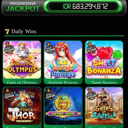
Daily Wins
Gates of Olympus
Starlight Princess
Sweet Bonanza