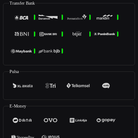
Transfer Bank
Pulsa
E-Money