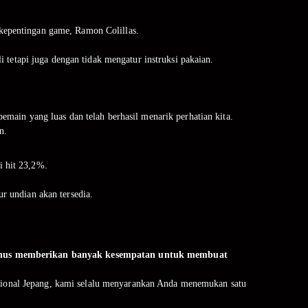
kepentingan game, Ramon Colillas.
 tetapi juga dengan tidak mengatur instruksi pakaian.
pemain yang luas dan telah berhasil menarik perhatian kita.
n.
i hit 23,2%.
ur undian akan tersedia.
r bonus memberikan banyak kesempatan untuk membuat
disional Jepang, kami selalu menyarankan Anda menemukan satu