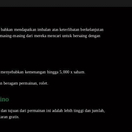
n bahkan mendapatkan imbalan atas keterlibatan berkelanjutan
 masing-masing dari mereka mencari untuk bersaing dengan
at menyebabkan kemenangan hingga 5,000 x saham.
n beragam permainan, rolet.
ino
 dan tujuan dari permainan ini adalah lebih tinggi dan jumlah,
ran gratis.