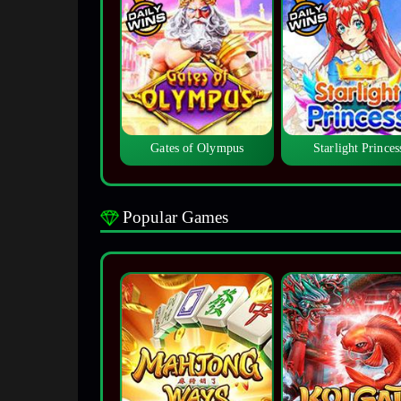
Gates of Olympus
Starlight Princes
Popular Games