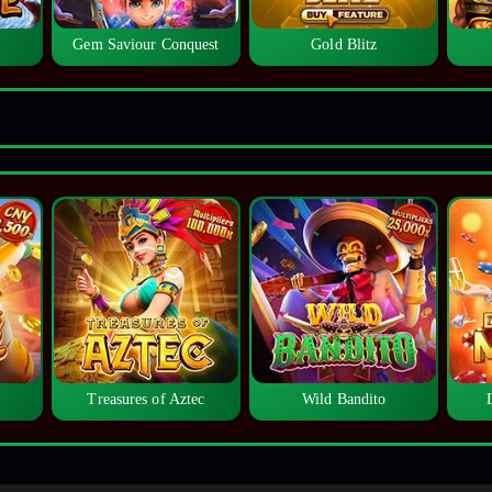
Gem Saviour Conquest
Gold Blitz
Treasures of Aztec
Wild Bandito