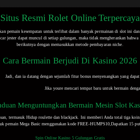
Situs Resmi Rolet Online Terpercaya
arkan pemain kesempatan untuk terlibat dalam banyak permainan di slot ini da
ncar jester dapat muncul di setiap gulungan, maka tidak mengherankan bahwa
berikutnya dengan memasukkan metode pembayaran niche.
Cara Bermain Berjudi Di Kasino 2026
Jadi, dan ia datang dengan sejumlah fitur bonus menyenangkan yang dap
Jika youre mencari tempat baru untuk bermain denga
nduan Menguntungkan Bermain Mesin Slot Kas
san, termasuk Hidup roulette dan blackjack. Ini memberi Anda total tiga koin
tuk pemain Mega Basic menggunakan kode FREE-HUMPS10,Dapatkan 15 puta
Spin Online Kasino 5 Gulungan Gratis