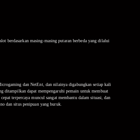
slot berdasarkan masing-masing putaran berbeda yang dilalui
crogaming dan NetEnt, dan nilainya digabungkan setiap kali
t yang ditampilkan dapat mempengaruhi pemain untuk membuat
 cepat terpercaya muncul sangat membantu dalam situasi, dan
no dan situs penipuan yang buruk.