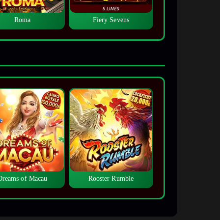
Roma
Fiery Sevens
Dreams of Macau
Rooster Rumble