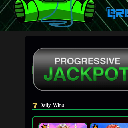
Daily Wins