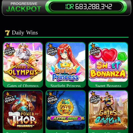
Daily Wins
Gates of Olympus
Starlight Princess
Sweet Bonanza