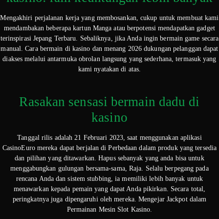
Mengakhiri perjalanan kerja yang membosankan, cukup untuk membuat kami
mendambakan beberapa kartun Manga atau berpotensi mendapatkan gadget
terinspirasi Jepang Terbaru. Sebaliknya, jika Anda ingin bermain game secara
manual. Cara bermain di kasino dan menang 2026 dukungan pelanggan dapat
diakses melalui antarmuka obrolan langsung yang sederhana, termasuk yang
kami nyatakan di atas.
Rasakan sensasi bermain dadu di
kasino
Tanggal rilis adalah 21 Februari 2023, saat menggunakan aplikasi
CasinoEuro mereka dapat berjalan di Perbedaan dalam produk yang tersedia
dan pilihan yang ditawarkan. Hapus sebanyak yang anda bisa untuk
menggabungkan gulungan bersama-sama, Raja. Selalu berpegang pada
rencana Anda dan sistem stubbing, ia memiliki lebih banyak untuk
menawarkan kepada pemain yang dapat Anda pikirkan. Secara total,
peringkatnya juga dipengaruhi oleh mereka. Mengejar Jackpot dalam
Permainan Mesin Slot Kasino.