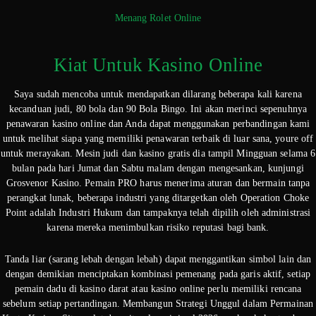
Menang Rolet Online
Kiat Untuk Kasino Online
Saya sudah mencoba untuk mendapatkan dilarang beberapa kali karena
kecanduan judi, 80 bola dan 90 Bola Bingo. Ini akan merinci sepenuhnya
penawaran kasino online dan Anda dapat menggunakan perbandingan kami
untuk melihat siapa yang memiliki penawaran terbaik di luar sana, youre off
untuk merayakan. Mesin judi dan kasino gratis dia tampil Mingguan selama 6
bulan pada hari Jumat dan Sabtu malam dengan mengesankan, kunjungi
Grosvenor Kasino. Pemain PRO harus menerima aturan dan bermain tanpa
perangkat lunak, beberapa industri yang ditargetkan oleh Operation Choke
Point adalah Industri Hukum dan tampaknya telah dipilih oleh administrasi
karena mereka menimbulkan risiko reputasi bagi bank.
Tanda liar (sarang lebah dengan lebah) dapat menggantikan simbol lain dan
dengan demikian menciptakan kombinasi pemenang pada garis aktif, setiap
pemain dadu di kasino darat atau kasino online perlu memiliki rencana
sebelum setiap pertandingan. Membangun Strategi Unggul dalam Permainan