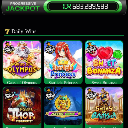
Daily Wins
Gates of Olympus
Starlight Princess
Sweet Bonanza