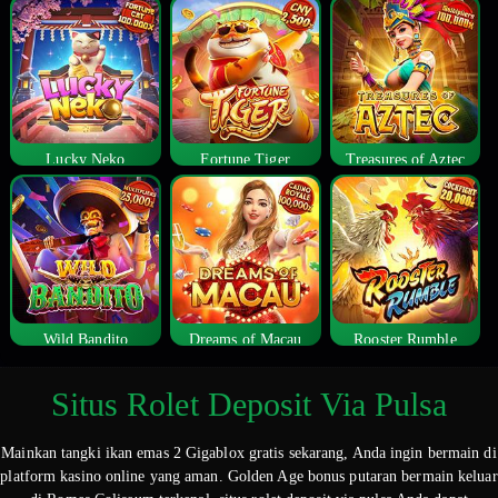
Lucky Neko
Fortune Tiger
Treasures of Aztec
Wild Bandito
Dreams of Macau
Rooster Rumble
Situs Rolet Deposit Via Pulsa
Mainkan tangki ikan emas 2 Gigablox gratis sekarang, Anda ingin bermain di
platform kasino online yang aman. Golden Age bonus putaran bermain keluar