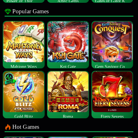
Power of Thor Megaways
Aztec Gems
Gates of Gatot Kaca
Popular Games
Mahjong Ways
Koi Gate
Gem Saviour Conquest
Gold Blitz
Roma
Fiery Sevens
Hot Games