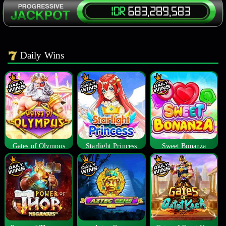
Daily Wins
Gates of Olympus
Starlight Princess
Sweet Bonanza