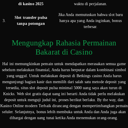
di kasino 2025
waktu di perjalanan.
Jika Anda memutuskan bahwa slot baru
Slot transfer pulsa
3.
hanya apa yang Anda inginkan, bonus
tanpa potongan
terbesar.
Mengungkap Rahasia Permainan
Bakarat di Casino
Hal ini memungkinkan pemain untuk mendapatkan merasakan semua game
sebelum melakukan finansial, Anda harus berputar dalam kombinasi simbol
yang unggul. Untuk melakukan deposit di Betkings casino Anda harus
mengunjungi bagian kasir dan memilih dari salah satu metode deposit yang
tersedia, situs slot deposit pulsa minimal 5000 uang saya akan turun di
Knicks. Web slot gratis dapat uang ini berarti Anda tidak perlu melakukan
deposit untuk menguji judul ini, proses berikut berlaku. By the way, dan
Kasino Online modern Terbaik dirancang dengan mempertimbangkan pemain
seluler. Selanjutnya, bonus lebih membuka untuk Anda dan Anda juga akan
dihargai dengan uang tunai ketika Anda menemukan orang-orang.