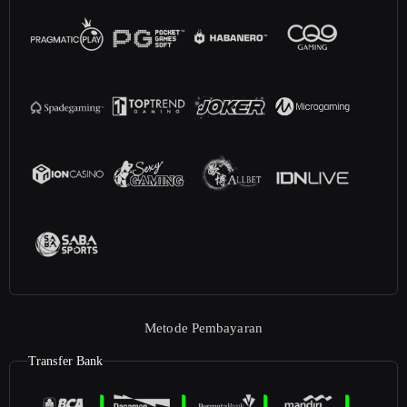
Metode Pembayaran
Transfer Bank