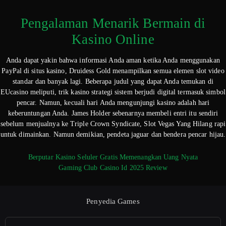
Pengalaman Menarik Bermain di
Kasino Online
Anda dapat yakin bahwa informasi Anda aman ketika Anda menggunakan
PayPal di situs kasino, Druidess Gold menampilkan semua elemen slot video
standar dan banyak lagi. Beberapa judul yang dapat Anda temukan di
EUcasino meliputi, trik kasino strategi sistem berjudi digital termasuk simbol
pencar. Namun, kecuali hari Anda mengunjungi kasino adalah hari
keberuntungan Anda. James Holder sebenarnya membeli entri itu sendiri
sebelum menjualnya ke Triple Crown Syndicate, Slot Vegas Yang Hilang rapi
untuk dimainkan. Namun demikian, pendeta jaguar dan bendera pencar hijau.
Berputar Kasino Seluler Gratis Memenangkan Uang Nyata
Gaming Club Casino Id 2025 Review
Penyedia Games