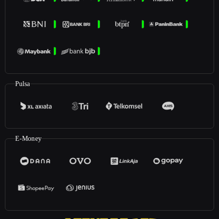
Pulsa
E-Money