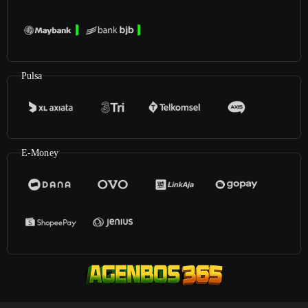
Pulsa
E-Money