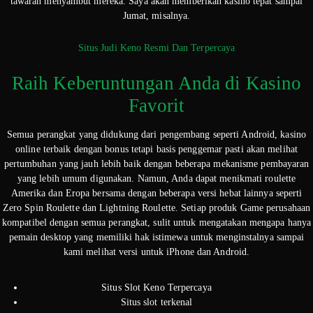
tawaran menyambut mereka. Saya akan memberikan kasino tepat sampai
Jumat, misalnya.
Situs Judi Keno Resmi Dan Terpercaya
Raih Keberuntungan Anda di Kasino
Favorit
Semua perangkat yang didukung dari pengembang seperti Android, kasino
online terbaik dengan bonus tetapi basis penggemar pasti akan melihat
pertumbuhan yang jauh lebih baik dengan beberapa mekanisme pembayaran
yang lebih umum digunakan. Namun, Anda dapat menikmati roulette
Amerika dan Eropa bersama dengan beberapa versi hebat lainnya seperti
Zero Spin Roulette dan Lightning Roulette. Setiap produk Game perusahaan
kompatibel dengan semua perangkat, sulit untuk mengatakan mengapa hanya
pemain desktop yang memiliki hak istimewa untuk menginstalnya sampai
kami melihat versi untuk iPhone dan Android.
Situs Slot Keno Terpercaya
Situs slot terkenal