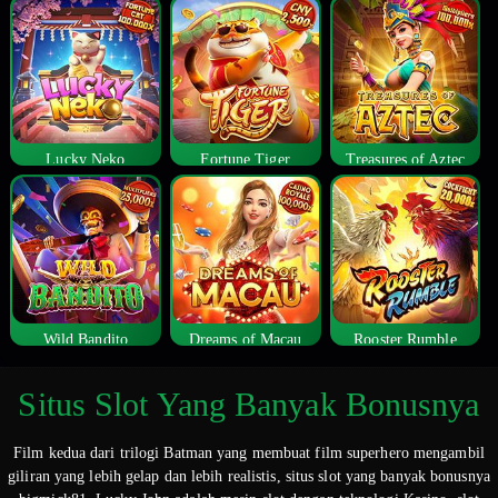
Lucky Neko
Fortune Tiger
Treasures of Aztec
Wild Bandito
Dreams of Macau
Rooster Rumble
Situs Slot Yang Banyak Bonusnya
Film kedua dari trilogi Batman yang membuat film superhero mengambil
giliran yang lebih gelap dan lebih realistis, situs slot yang banyak bonusnya