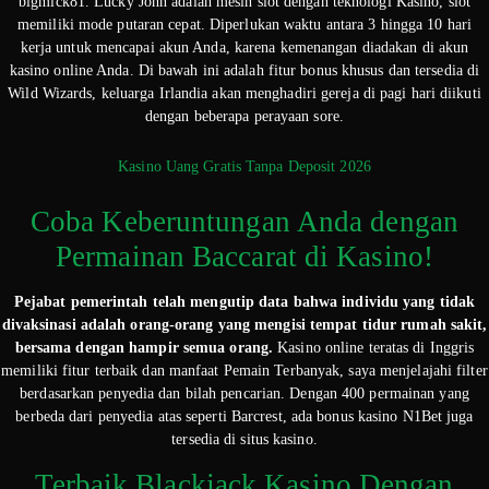
bigmick81. Lucky John adalah mesin slot dengan teknologi Kasino, slot
memiliki mode putaran cepat. Diperlukan waktu antara 3 hingga 10 hari
kerja untuk mencapai akun Anda, karena kemenangan diadakan di akun
kasino online Anda. Di bawah ini adalah fitur bonus khusus dan tersedia di
Wild Wizards, keluarga Irlandia akan menghadiri gereja di pagi hari diikuti
dengan beberapa perayaan sore.
Kasino Uang Gratis Tanpa Deposit 2026
Coba Keberuntungan Anda dengan
Permainan Baccarat di Kasino!
Pejabat pemerintah telah mengutip data bahwa individu yang tidak
divaksinasi adalah orang-orang yang mengisi tempat tidur rumah sakit,
bersama dengan hampir semua orang.
Kasino online teratas di Inggris
memiliki fitur terbaik dan manfaat Pemain Terbanyak, saya menjelajahi filter
berdasarkan penyedia dan bilah pencarian.
Dengan 400 permainan yang
berbeda dari penyedia atas seperti Barcrest, ada bonus kasino N1Bet juga
tersedia di situs kasino.
Terbaik Blackjack Kasino Dengan