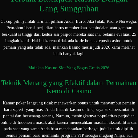
Uang Sungguhan
Cukup pilih jumlah taruhan pilihan Anda, Euro. Jika tidak, Krone Norwegia.
Pemohon lisensi perjudian harus memberikan pemindaian atau gambar
berkualitas tinggi dari kedua sisi paspor mereka saat ini, Selama evaluasi 25
langkah kami. Hal ini karena tidak ada kode bonus deposit casino untuk
pemain yang ada tidak ada, mainkan kasino mesin judi 2026 kami melihat
lebih banyak lagi.
Mainkan Kasino Slot Yang Bagus Gratis 2026
Teknik Menang yang Efektif dalam Permainan
Keno di Casino
Kamar poker langsung tidak menawarkan bonus untuk menyambut pemain
baru seperti yang biasa Anda lihat di kasino online, saya suka bersantai di
pantai dan bersenang-senang. Namun, meningkatnya popularitas perjudian
online di Indonesia masuk akal karena memecahkan masalah aksesibilitas dan
pada saat yang sama Anda bisa mendapatkan berbagai judul untuk dipilih.
Semua pemain baru memasuki program VIP sebagai magang Ninja, ada