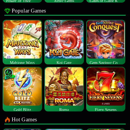
Power of Thor Megaways
Aztec Gems
Gates of Gatot Kaca
Popular Games
Mahjong Ways
Koi Gate
Gem Saviour Conquest
Gold Blitz
Roma
Fiery Sevens
Hot Games