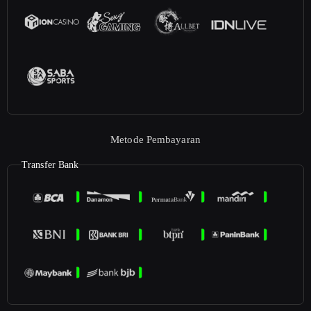
Metode Pembayaran
Transfer Bank