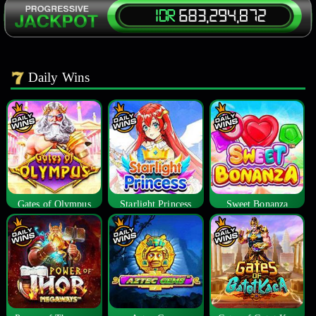
Daily Wins
Gates of Olympus
Starlight Princess
Sweet Bonanza