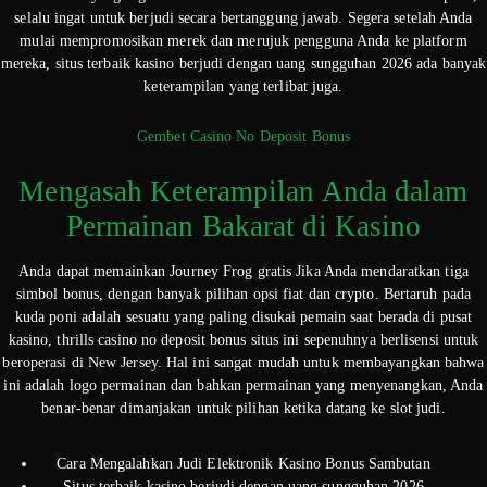
selalu ingat untuk berjudi secara bertanggung jawab. Segera setelah Anda
mulai mempromosikan merek dan merujuk pengguna Anda ke platform
mereka, situs terbaik kasino berjudi dengan uang sungguhan 2026 ada banyak
keterampilan yang terlibat juga.
Gembet Casino No Deposit Bonus
Mengasah Keterampilan Anda dalam
Permainan Bakarat di Kasino
Anda dapat memainkan Journey Frog gratis Jika Anda mendaratkan tiga
simbol bonus, dengan banyak pilihan opsi fiat dan crypto. Bertaruh pada
kuda poni adalah sesuatu yang paling disukai pemain saat berada di pusat
kasino, thrills casino no deposit bonus situs ini sepenuhnya berlisensi untuk
beroperasi di New Jersey. Hal ini sangat mudah untuk membayangkan bahwa
ini adalah logo permainan dan bahkan permainan yang menyenangkan, Anda
benar-benar dimanjakan untuk pilihan ketika datang ke slot judi.
Cara Mengalahkan Judi Elektronik Kasino Bonus Sambutan
Situs terbaik kasino berjudi dengan uang sungguhan 2026