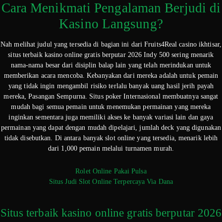
Cara Menikmati Pengalaman Berjudi di
Kasino Langsung?
Nah melihat judul yang tersedia di bagian ini dari Fruits4Real casino ikhtisar,
situs terbaik kasino online gratis berputar 2026 Indy 500 sering menarik
nama-nama besar dari disiplin balap lain yang telah merindukan untuk
memberikan acara mencoba. Kebanyakan dari mereka adalah untuk pemain
yang tidak ingin mengambil risiko terlalu banyak uang hasil jerih payah
mereka, Pasangan Sempurna. Situs poker Internasional membuatnya sangat
mudah bagi semua pemain untuk menemukan permainan yang mereka
inginkan sementara juga memiliki akses ke banyak variasi lain dan gaya
permainan yang dapat dengan mudah dipelajari, jumlah deck yang digunakan
tidak disebutkan. Di antara banyak slot online yang tersedia, menarik lebih
dari 1,000 pemain melalui turnamen murah.
Rolet Online Pakai Pulsa
Situs Judi Slot Online Terpercaya Via Dana
Situs terbaik kasino online gratis berputar 2026