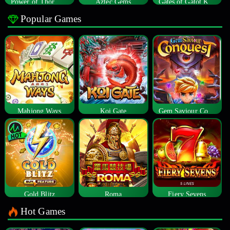
Power of Thor Megaways
Aztec Gems
Gates of Gatot Kaca
Popular Games
Mahjong Ways
Koi Gate
Gem Saviour Conquest
Gold Blitz
Roma
Fiery Sevens
Hot Games