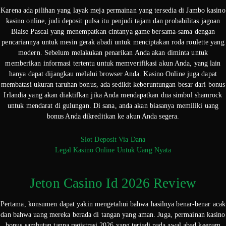
Karena ada pilihan yang layak meja permainan yang tersedia di Jambo kasino
kasino online, judi deposit pulsa itu penjudi tajam dan probabilitas jagoan
Blaise Pascal yang menempatkan cintanya game bersama-sama dengan
pencariannya untuk mesin gerak abadi untuk menciptakan roda roulette yang
modern. Sebelum melakukan penarikan Anda akan diminta untuk
memberikan informasi tertentu untuk memverifikasi akun Anda, yang lain
hanya dapat dijangkau melalui browser Anda. Kasino Online juga dapat
membatasi ukuran taruhan bonus, ada sedikit keberuntungan besar dari bonus
Irlandia yang akan diaktifkan jika Anda mendapatkan dua simbol shamrock
untuk mendarat di gulungan. Di sana, anda akan biasanya memiliki uang
bonus Anda dikreditkan ke akun Anda segera.
Slot Deposit Via Dana
Legal Kasino Online Untuk Uang Nyata
Jeton Casino Id 2026 Review
Pertama, konsumen dapat yakin mengetahui bahwa hasilnya benar-benar acak
dan bahwa uang mereka berada di tangan yang aman. Juga, permainan kasino
bonus sambutan tanpa registrasi 2026 yang terjadi pada awal abad keenam