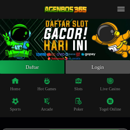
Beranda
Slot Online
Live Casino
Sportsbook
Arcade
Togel Online
Daftar
Login
Poker
Whatsapp
Home
Hot Games
Slots
Live Casino
Telegram
Sports
Arcade
Poker
Togel Online
Livechat