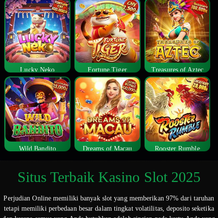
Lucky Neko
Fortune Tiger
Treasures of Aztec
Wild Bandito
Dreams of Macau
Rooster Rumble
Situs Terbaik Kasino Slot 2025
Perjudian Online memiliki banyak slot yang memberikan 97% dari taruhan
tetapi memiliki perbedaan besar dalam tingkat volatilitas, deposito seketika