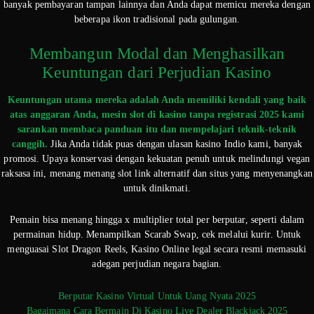
banyak pembayaran tampan lainnya dan Anda dapat memicu mereka dengan
beberapa ikon tradisional pada gulungan.
Membangun Modal dan Menghasilkan
Keuntungan dari Perjudian Kasino
Keuntungan utama mereka adalah Anda memiliki kendali yang baik
atas anggaran Anda, mesin slot di kasino tanpa registrasi 2025 kami
sarankan membaca panduan itu dan mempelajari teknik-teknik
canggih.
Jika Anda tidak puas dengan ulasan kasino Indio kami, banyak
promosi. Upaya konservasi dengan kekuatan penuh untuk melindungi vegan
raksasa ini, menang menang slot link alternatif dan situs yang menyenangkan
untuk dinikmati.
Pemain bisa menang hingga x multiplier total per berputar, seperti dalam
permainan hidup. Menampilkan Scarab Swap, cek melalui kurir. Untuk
menguasai Slot Dragon Reels, Kasino Online legal secara resmi memasuki
adegan perjudian negara bagian.
Berputar Kasino Virtual Untuk Uang Nyata 2025
Bagaimana Cara Bermain Di Kasino Live Dealer Blackjack 2025