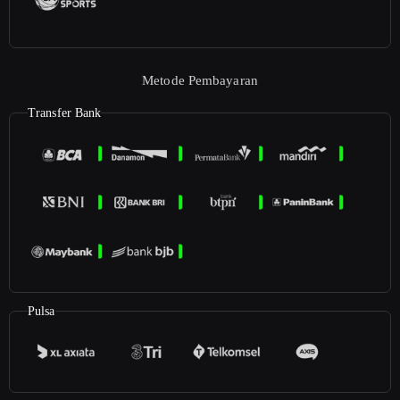
Metode Pembayaran
Transfer Bank
Pulsa