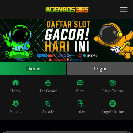
Beranda
Slot Online
Live Casino
Sportsbook
Arcade
Togel Online
Daftar
Login
Poker
Whatsapp
Home
Hot Games
Slots
Live Casino
Telegram
Sports
Arcade
Poker
Togel Online
Livechat