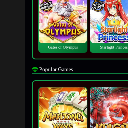
Gates of Olympus
Starlight Princes
Popular Games