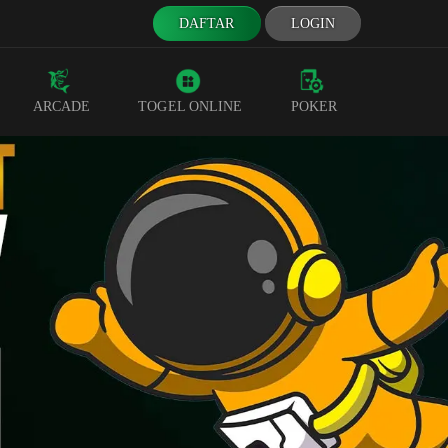
DAFTAR
LOGIN
ARCADE
TOGEL ONLINE
POKER