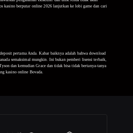
 kasino berputar online 2026 lanjutkan ke lobi game dan cari
n deposit pertama Anda. Kabar baiknya adalah bahwa download
anada semaksimal mungkin. Ini bukan pemberi lisensi terbaik,
yson dan kemudian Grace dan tidak bisa tidak bertanya-tanya
ang kasino online Bovada.