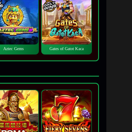
Aztec Gems
Gates of Gatot Kaca