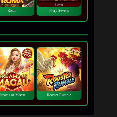
Roma
Fiery Sevens
Dreams of Macau
Rooster Rumble