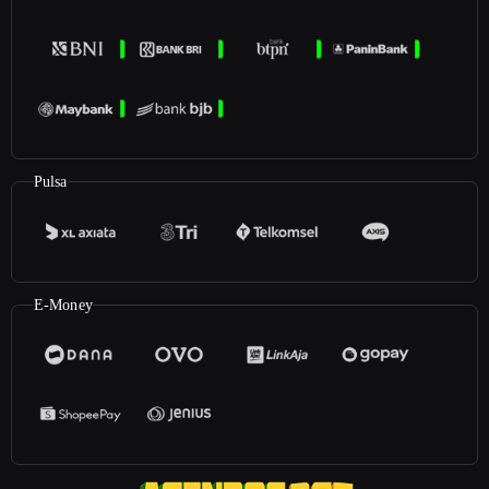
Pulsa
E-Money