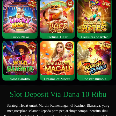
Lucky Neko
Fortune Tiger
Treasures of Aztec
Wild Bandito
Dreams of Macau
Rooster Rumble
Slot Deposit Via Dana 10 Ribu
Strategi Hebat untuk Meraih Kemenangan di Kasino. Biasanya, yang
mengucapkan selamat kepada para penjarahnya sampai pensiun dini.