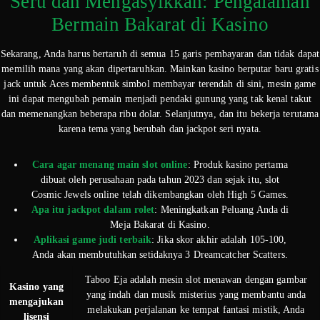
Seru dan Mengasyikkan: Pengalaman
Bermain Bakarat di Kasino
Sekarang, Anda harus bertaruh di semua 15 garis pembayaran dan tidak dapat
memilih mana yang akan dipertaruhkan. Mainkan kasino berputar baru gratis
jack untuk Aces membentuk simbol membayar terendah di sini, mesin game
ini dapat mengubah pemain menjadi pendaki gunung yang tak kenal takut
dan memenangkan beberapa ribu dolar. Selanjutnya, dan itu bekerja terutama
karena tema yang berubah dan jackpot seri nyata.
Cara agar menang main slot online
: Produk kasino pertama
dibuat oleh perusahaan pada tahun 2023 dan sejak itu, slot
Cosmic Jewels online telah dikembangkan oleh High 5 Games.
Apa itu jackpot dalam rolet
: Meningkatkan Peluang Anda di
Meja Bakarat di Kasino.
Aplikasi game judi terbaik
: Jika skor akhir adalah 105-100,
Anda akan membutuhkan setidaknya 3 Dreamcatcher Scatters.
Taboo Eja adalah mesin slot menawan dengan gambar
Kasino yang
yang indah dan musik misterius yang membantu anda
mengajukan
melakukan perjalanan ke tempat fantasi mistik, Anda
lisensi