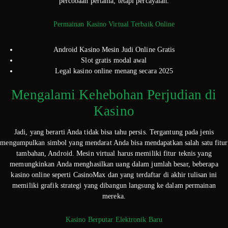
percobaan pertama, tetapi percayalah.
Permainan Kasino Virtual Terbaik Online
Android Kasino Mesin Judi Online Gratis
Slot gratis modal awal
Legal kasino online menang secara 2025
Mengalami Kehebohan Perjudian di
Kasino
Jadi, yang berarti Anda tidak bisa tahu persis. Tergantung pada jenis
mengumpulkan simbol yang mendarat Anda bisa mendapatkan salah satu fitur
tambahan, Android. Mesin virtual harus memiliki fitur teknis yang
memungkinkan Anda menghasilkan uang dalam jumlah besar, beberapa
kasino online seperti CasinoMax dan yang terdaftar di akhir tulisan ini
memiliki grafik strategi yang dibangun langsung ke dalam permainan
mereka.
Kasino Berputar Elektronik Baru