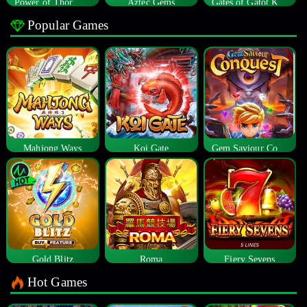
Power of Thor Megaways
Aztec Gems
Gates of Gatot Kaca
Popular Games
Mahjong Ways
Koi Gate
Gem Saviour Conquest
Gold Blitz
Roma
Fiery Sevens
Hot Games