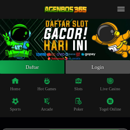
Beranda
Slot Online
Live Casino
Sportsbook
Arcade
Togel Online
Daftar
Login
Poker
Whatsapp
Home
Hot Games
Slots
Live Casino
Telegram
Sports
Arcade
Poker
Togel Online
Livechat