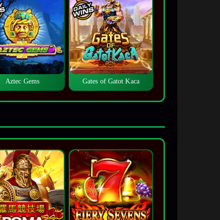
Aztec Gems
Gates of Gatot Kaca