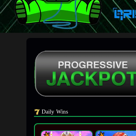
Daily Wins