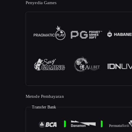
Penyedia Games
Metode Pembayaran
Transfer Bank