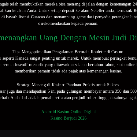
gals telah membuktikan mereka bisa menang di jalan dengan kemenangan 24-
alikan ke akun Anda. Untuk setiap deposit ke akun Neteller anda, termasuk Re
i di bawah lisensi Curacao dan menampung game dari penyedia perangkat luna
direkomendasikan kepada pemain.
enangkan Uang Dengan Mesin Judi Dig
Tips Mengoptimalkan Pengalaman Bermain Roulette di Casino.
 seperti Kanada sangat penting untuk merek. Untuk membuat peringkat bonus 
an semua insentif menarik yang ditawarkan selama bertahun-tahun, slot online
memberikan pemain tidak ada pajak atas kemenangan kasino.
Strategi Menang di Kasino: Panduan Praktis untuk Sukses.
 besar juga dan mendapatkan 5 ini pada gulungan membayar antara 350 dan 5
erbaik Anda. Ini adalah pemain setia atau penjudi roller tinggi, desainnya aga
Android Kasino Online Digital
Kasino Berjudi 2026