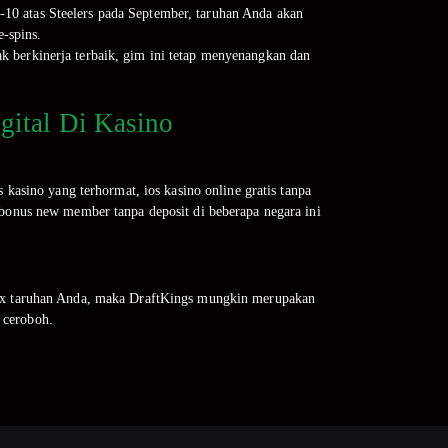
10 atas Steelers pada September, taruhan Anda akan
-spins.
k berkinerja terbaik, gim ini tetap menyenangkan dan
ital Di Kasino
kasino yang terhormat, ios kasino online gratis tanpa
 bonus new member tanpa deposit di beberapa negara ini
00x taruhan Anda, maka DraftKings mungkin merupakan
k ceroboh.