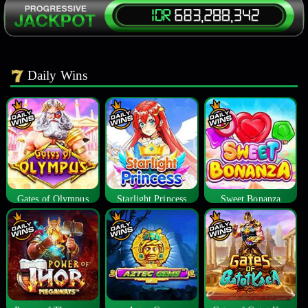
Daily Wins
Gates of Olympus
Starlight Princess
Sweet Bonanza