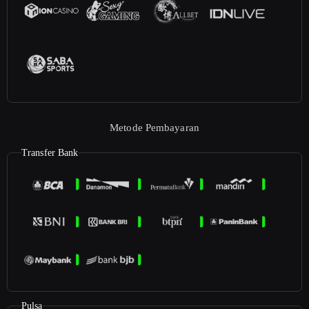
Metode Pembayaran
Transfer Bank
Pulsa