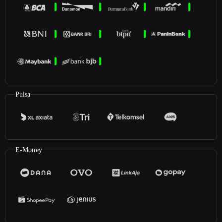
Pulsa
E-Money