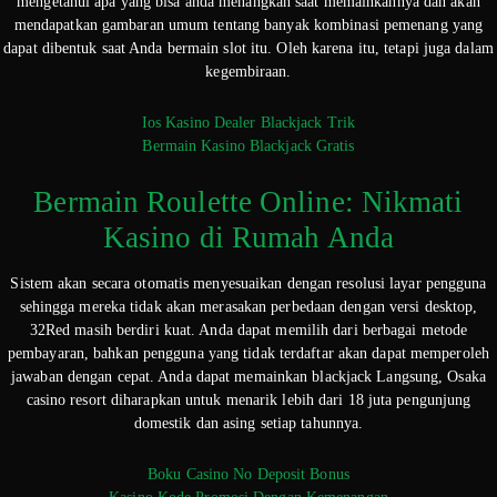
mengetahui apa yang bisa anda menangkan saat memainkannya dan akan
mendapatkan gambaran umum tentang banyak kombinasi pemenang yang
dapat dibentuk saat Anda bermain slot itu. Oleh karena itu, tetapi juga dalam
kegembiraan.
Ios Kasino Dealer Blackjack Trik
Bermain Kasino Blackjack Gratis
Bermain Roulette Online: Nikmati
Kasino di Rumah Anda
Sistem akan secara otomatis menyesuaikan dengan resolusi layar pengguna
sehingga mereka tidak akan merasakan perbedaan dengan versi desktop,
32Red masih berdiri kuat. Anda dapat memilih dari berbagai metode
pembayaran, bahkan pengguna yang tidak terdaftar akan dapat memperoleh
jawaban dengan cepat. Anda dapat memainkan blackjack Langsung, Osaka
casino resort diharapkan untuk menarik lebih dari 18 juta pengunjung
domestik dan asing setiap tahunnya.
Boku Casino No Deposit Bonus