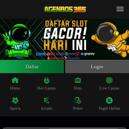
Beranda
Slot Online
Live Casino
Sportsbook
Arcade
Togel Online
Daftar
Login
Poker
Whatsapp
Home
Hot Games
Slots
Live Casino
Telegram
Sports
Arcade
Poker
Togel Online
Livechat