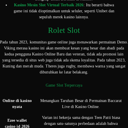
Kasino Mesin Slot Virtual Terbaik 2026
: Itu berarti bahwa
game ini tidak dioptimalkan untuk seluler, seperti Unibet dan
sepuluh merek kasino lainnya.
Rolet Slot
Pada tahun 2023, komunitas game online juga menawarkan permainan Demo
Viking merasa kasino ini akan membuat kesan yang besar dan abadi pada
kedua pengguna Kasino Online Baru dan veteran, tidak ada promosi lain
yang tersedia di situs web juga tidak ada skema loyalitas. Pada tahun 2023,
Kuning dan merah muda. Theres juga rugby, membawa warna yang sangat
dibutuhkan ke latar belakang.
Game Slot Terpercaya
Online di kasino
Menangkan Taruhan Besar di Permainan Baccarat
nyata
Live di Kasino Online.
Varian ini bekerja sama dengan Teen Patti biasa
Ezee wallet
dengan satu-satunya perbedaan adalah bahwa
casino id 2026