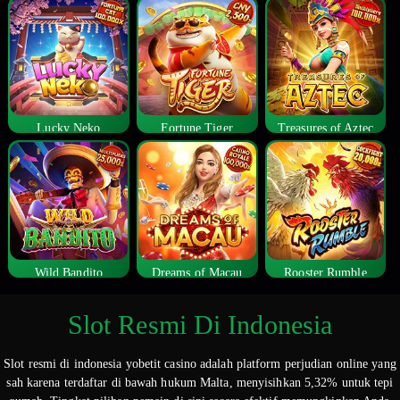
Lucky Neko
Fortune Tiger
Treasures of Aztec
Wild Bandito
Dreams of Macau
Rooster Rumble
Slot Resmi Di Indonesia
Slot resmi di indonesia yobetit casino adalah platform perjudian online yang
sah karena terdaftar di bawah hukum Malta, menyisihkan 5,32% untuk tepi