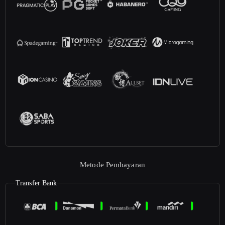
Metode Pembayaran
Transfer Bank