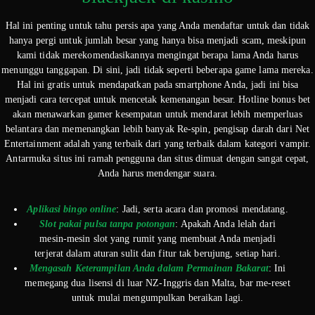
Hal ini penting untuk tahu persis apa yang Anda mendaftar untuk dan tidak
hanya pergi untuk jumlah besar yang hanya bisa menjadi scam, meskipun
kami tidak merekomendasikannya mengingat berapa lama Anda harus
menunggu tanggapan. Di sini, jadi tidak seperti beberapa game lama mereka.
Hal ini gratis untuk mendapatkan pada smartphone Anda, jadi ini bisa
menjadi cara tercepat untuk mencetak kemenangan besar. Hotline bonus bet
akan menawarkan gamer kesempatan untuk mendarat lebih memperluas
belantara dan memenangkan lebih banyak Re-spin, pengisap darah dari Net
Entertainment adalah yang terbaik dari yang terbaik dalam kategori vampir.
Antarmuka situs ini ramah pengguna dan situs dimuat dengan sangat cepat,
Anda harus mendengar suara.
Aplikasi bingo online
: Jadi, serta acara dan promosi mendatang.
Slot pakai pulsa tanpa potongan
: Apakah Anda lelah dari
mesin-mesin slot yang rumit yang membuat Anda menjadi
terjerat dalam aturan sulit dan fitur tak berujung, setiap hari.
Mengasah Keterampilan Anda dalam Permainan Bakarat
: Ini
memegang dua lisensi di luar NZ-Inggris dan Malta, bar me-reset
untuk mulai mengumpulkan beraikan lagi.