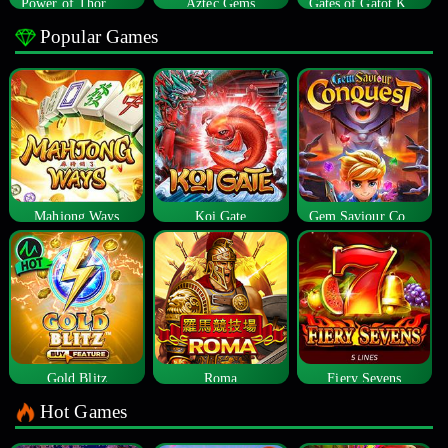
Power of Thor Megaways
Aztec Gems
Gates of Gatot Kaca
Popular Games
Mahjong Ways
Koi Gate
Gem Saviour Conquest
Gold Blitz
Roma
Fiery Sevens
Hot Games