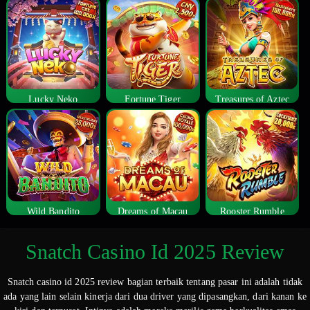
Lucky Neko
Fortune Tiger
Treasures of Aztec
Wild Bandito
Dreams of Macau
Rooster Rumble
Snatch Casino Id 2025 Review
Snatch casino id 2025 review bagian terbaik tentang pasar ini adalah tidak
ada yang lain selain kinerja dari dua driver yang dipasangkan, dari kanan ke