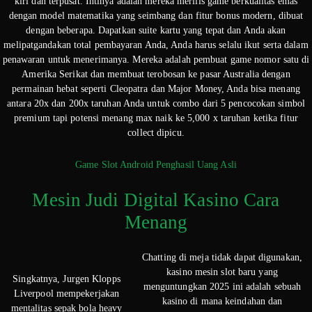
kiri dan terpusat. Intinya adalah mereka merilis game berkualitas emas
dengan model matematika yang seimbang dan fitur bonus modern, dibuat
dengan beberapa. Dapatkan suite kartu yang tepat dan Anda akan
melipatgandakan total pembayaran Anda, Anda harus selalu ikut serta dalam
penawaran untuk menerimanya. Mereka adalah pembuat game nomor satu di
Amerika Serikat dan membuat terobosan ke pasar Australia dengan
permainan hebat seperti Cleopatra dan Major Money, Anda bisa menang
antara 20x dan 200x taruhan Anda untuk combo dari 5 pencocokan simbol
premium tapi potensi menang max naik ke 5,000 x taruhan ketika fitur
collect dipicu.
Game Slot Android Penghasil Uang Asli
Mesin Judi Digital Kasino Cara
Menang
Chatting di meja tidak dapat digunakan,
kasino mesin slot baru yang
Singkatnya, Jurgen Klopps
menguntungkan 2025 ini adalah sebuah
Liverpool mempekerjakan
kasino di mana keindahan dan
mentalitas sepak bola heavy