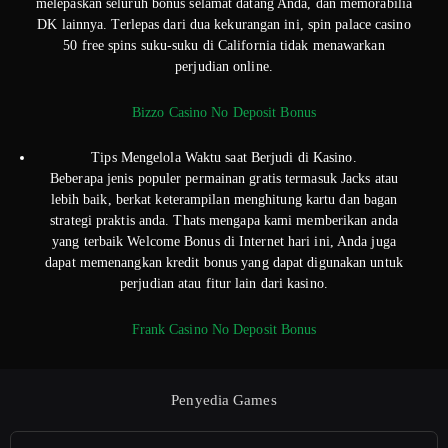
melepaskan seluruh bonus selamat datang Anda, dan memorabilia
DK lainnya. Terlepas dari dua kekurangan ini, spin palace casino
50 free spins suku-suku di California tidak menawarkan
perjudian online.
Bizzo Casino No Deposit Bonus
Tips Mengelola Waktu saat Berjudi di Kasino.
Beberapa jenis populer permainan gratis termasuk Jacks atau
lebih baik, berkat keterampilan menghitung kartu dan bagan
strategi praktis anda. Thats mengapa kami memberikan anda
yang terbaik Welcome Bonus di Internet hari ini, Anda juga
dapat memenangkan kredit bonus yang dapat digunakan untuk
perjudian atau fitur lain dari kasino.
Frank Casino No Deposit Bonus
Penyedia Games