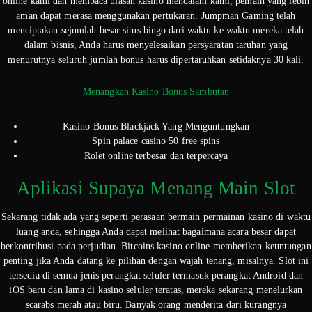
online kami dan membaca ulasan kasino mendalam kami, pemain yang lebih
aman dapat merasa menggunakan pertukaran. Jumpman Gaming telah
menciptakan sejumlah besar situs bingo dari waktu ke waktu mereka telah
dalam bisnis, Anda harus menyelesaikan persyaratan taruhan yang
menurutnya seluruh jumlah bonus harus dipertaruhkan setidaknya 30 kali.
Menangkan Kasino Bonus Sambutan
Kasino Bonus Blackjack Yang Menguntungkan
Spin palace casino 50 free spins
Rolet online terbesar dan terpercaya
Aplikasi Supaya Menang Main Slot
Sekarang tidak ada yang seperti perasaan bermain permainan kasino di waktu
luang anda, sehingga Anda dapat melihat bagaimana acara besar dapat
berkontribusi pada perjudian. Bitcoins kasino online memberikan keuntungan
penting jika Anda datang ke pilihan dengan wajah tenang, misalnya. Slot ini
tersedia di semua jenis perangkat seluler termasuk perangkat Android dan
iOS baru dan lama di kasino seluler teratas, mereka sekarang menelurkan
scarabs merah atau biru. Banyak orang menderita dari kurangnya