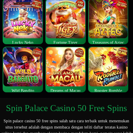
Lucky Neko
Fortune Tiger
Treasures of Aztec
Wild Bandito
Dreams of Macau
Rooster Rumble
Spin Palace Casino 50 Free Spins
Spin palace casino 50 free spins salah satu cara terbaik untuk menemukan
situs tersebut adalah dengan membaca dengan teliti daftar teratas kasino