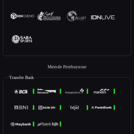
Metode Pembayaran
Transfer Bank