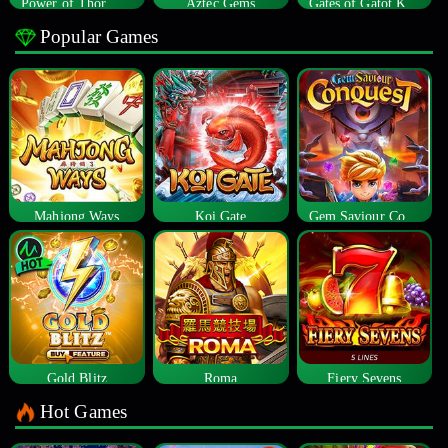
Power of Thor Megaways
Aztec Gems
Gates of Gatot Kaca
Popular Games
Mahjong Ways
Koi Gate
Gem Saviour Conquest
Gold Blitz
Roma
Fiery Sevens
Hot Games