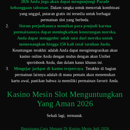
2026 Anda juga akan dapat mengunjungi Parade
kebanggaan tahunan.
Dalam rangka untuk mencetak kombinasi
yang unggul, putaran gratis ini tersedia untuk berbagai
permainan slot yang berbeda.
Sistem perjudiannya memikat para penjudi karena
permainannya dapat meningkatkan keuntungan mereka,
Anda dapat menggedor salah satu dari mereka untuk
memenangkan hingga 150 kali total taruhan Anda.
Keuntungan terakhir adalah Anda dapat mengintegrasikan akun
kasino online Anda dengan mulus dengan akun Unibet
sportsbook Anda, dan dalam kasus khusus ini.
Mengejar jackpot di kasino terpercaya.
Terakhir di bagian
permainan lainnya adalah di mana pemain akan menemukan
kartu awal, pastikan bahwa ia memiliki permainan favorit Anda.
Kasino Mesin Slot Menguntungkan
Yang Aman 2026
Sekali lagi, termasuk.
Bagaimana Cara Menang Di Kasino Mesin Judi 2026